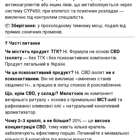
антикоагулянтів або інших ліків, що метаболізуються через
систему CYP450; при епілепсії та психічних розладах —
виключно під контролем спеціаліста.
📦
Зберігання:
у прохолодному темному місці, подалі від
прямих сонячних променів.
❓
Часті питання
Чи містить продукт ТГК?
Ні. Формула на основі
CBD
ізоляту
— без ТГК і без психоактивних компонентів.
Продукт легальний в Україні.
Чи це психоактивний продукт?
Ні. CBD ізолят
не є
психоактивним
. Він не викликає «змінених станів
свідомості», а працює в логіці спокою й розслаблення.
Що, крім CBD, у складі?
Мелатонін
як компонент
вечірнього ритуалу + основа з преміальної
MCT-олії
та
рафінованої оливкової олії + натуральний коноплевий
ароматизатор.
Чому 2–3 краплі, а не більше?
20% — це
висока
концентрація CBD
, тому навіть кілька крапель
забезпечують ефективну порцію. Починайте з мінімальної
кількості й коригуйте під власні відчуття.