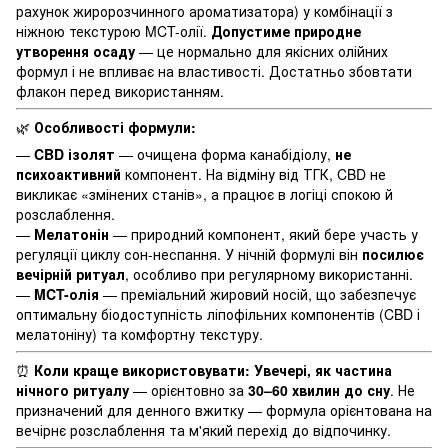
рахунок жиророзчинного ароматизатора) у комбінації з
ніжною текстурою MCT-олії.
Допустиме природне
утворення осаду
— це нормально для якісних олійних
формул і не впливає на властивості. Достатньо збовтати
флакон перед використанням.
🌿
Особливості формули:
—
CBD ізолят
— очищена форма канабідіолу,
не
психоактивний
компонент. На відміну від ТГК, CBD не
викликає «змінених станів», а працює в логіці спокою й
розслаблення.
—
Мелатонін
— природний компонент, який бере участь у
регуляції циклу сон-неспання. У нічній формулі він
посилює
вечірній ритуал
, особливо при регулярному використанні.
—
MCT-олія
— преміальний жировий носій, що забезпечує
оптимальну біодоступність ліпофільних компонентів (CBD і
мелатоніну) та комфортну текстуру.
⏰
Коли краще використовувати:
Увечері, як частина
нічного ритуалу
— орієнтовно за
30–60 хвилин до сну
. Не
призначений для денного вжитку — формула орієнтована на
вечірнє розслаблення та м'який перехід до відпочинку.