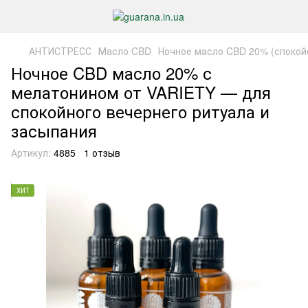
АНТИСТРЕСС
Масло CBD
Ночное масло CBD 20% (спокой
Ночное CBD масло 20% с
мелатонином от VARIETY — для
спокойного вечернего ритуала и
засыпания
Артикул:
4885
1 отзыв
ХИТ