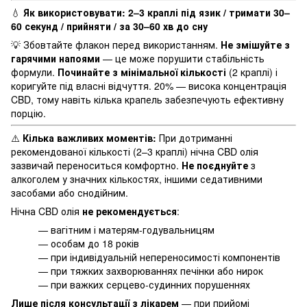
💧
Як використовувати:
2–3 краплі під язик / тримати 30–
60 секунд / прийняти / за 30–60 хв до сну
💡 Збовтайте флакон перед використанням.
Не змішуйте з
гарячими напоями
— це може порушити стабільність
формули.
Починайте з мінімальної кількості
(2 краплі) і
коригуйте під власні відчуття. 20% — висока концентрація
CBD, тому навіть кілька крапель забезпечують ефективну
порцію.
⚠️
Кілька важливих моментів:
При дотриманні
рекомендованої кількості (2–3 краплі) нічна CBD олія
зазвичай переноситься комфортно.
Не поєднуйте
з
алкоголем у значних кількостях, іншими седативними
засобами або снодійним.
Нічна CBD олія
не рекомендується
:
— вагітним і матерям-годувальницям
— особам до 18 років
— при індивідуальній непереносимості компонентів
— при тяжких захворюваннях печінки або нирок
— при важких серцево-судинних порушеннях
Лише після консультації з лікарем
— при прийомі