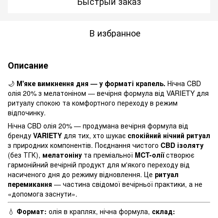
Быстрый заказ
В избранное
Описание
🌙
М'яке вимкнення дня — у форматі крапель.
Нічна CBD
олія 20% з мелатоніном — вечірня формула від VARIETY для
ритуалу спокою та комфортного переходу в режим
відпочинку.
Нічна CBD олія 20% — продумана вечірня формула від
бренду
VARIETY
для тих, хто шукає
спокійний нічний ритуал
з природних компонентів. Поєднання чистого
CBD ізоляту
(без ТГК),
мелатоніну
та преміальної
MCT-олії
створює
гармонійний вечірній продукт для м'якого переходу від
насиченого дня до режиму відновлення. Це
ритуал
перемикання
— частина свідомої вечірньої практики, а не
«допомога заснути».
💧
Формат:
олія в краплях, нічна формула,
с
клад: