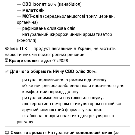
—
CBD ізолят
20% (канабідіол)
—
мелатонін
—
MCT-олія
(середньоланцюгові тригліцериди,
органічна)
— рафінована оливкова олія
— натуральний жиророзчинний ароматизатор
(конопля)
🚫
Без ТГК
— продукт легальний в Україні, не містить
наркотичних чи психотропних речовин
⏳
Краще спожити до:
01/2028
✅
Для чого обирають Нічну CBD олію 20%:
— ритуал перемикання в режим відпочинку
— м'яке вечірнє розслаблення після насиченого дня
— комфортний перехід до сну
— ритуал «вимкнення внутрішнього шуму»
— альтернатива вечірнім стимуляторам і пізній каві
— зручний компактний формат у краплях
— стабільна вечірня практика для регулярного
ритуалу
😋
Смак та аромат:
Натуральний
коноплевий смак
(за