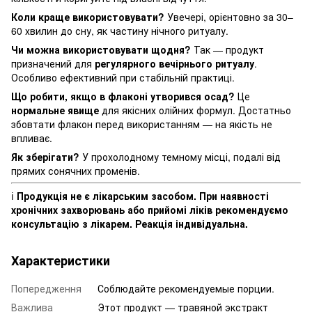
Коли краще використовувати?
Увечері, орієнтовно за 30–
60 хвилин до сну, як частину нічного ритуалу.
Чи можна використовувати щодня?
Так — продукт
призначений для
регулярного вечірнього ритуалу
.
Особливо ефективний при стабільній практиці.
Що робити, якщо в флаконі утворився осад?
Це
нормальне явище
для якісних олійних формул. Достатньо
збовтати флакон перед використанням — на якість не
впливає.
Як зберігати?
У прохолодному темному місці, подалі від
прямих сонячних променів.
ℹ️
Продукція не є лікарським засобом. При наявності
хронічних захворювань або прийомі ліків рекомендуємо
консультацію з лікарем. Реакція індивідуальна.
Характеристики
Попередження
Соблюдайте рекомендуемые порции.
Важлива
Этот продукт — травяной экстракт