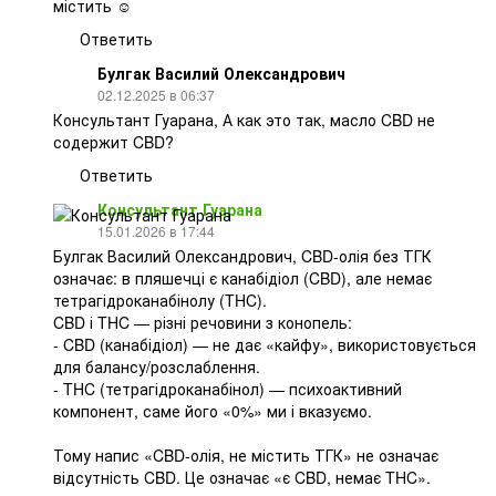
містить ☺️
Ответить
Булгак Василий Олександрович
02.12.2025 в 06:37
Консультант Гуарана, А как это так, масло CBD не
содержит CBD?
Ответить
Консультант Гуарана
15.01.2026 в 17:44
Булгак Василий Олександрович, CBD-олія без ТГК
означає: в пляшечці є канабідіол (CBD), але немає
тетрагідроканабінолу (THC).
CBD і THC — різні речовини з конопель:
- CBD (канабідіол) — не дає «кайфу», використовується
для балансу/розслаблення.
- THC (тетрагідроканабінол) — психоактивний
компонент, саме його «0%» ми і вказуємо.
Тому напис «CBD-олія, не містить ТГК» не означає
відсутність CBD. Це означає «є CBD, немає THC».