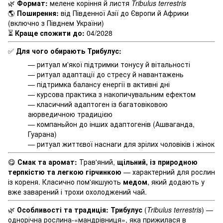
🌿
Формат:
мелене коріння й листя
Tribulus terrestris
🌎
Поширення:
від Південної Азії до Європи й Африки
(включно з Півднем України)
⏳
Краще спожити до:
04/2028
✅
Для чого обирають Трибулус:
— ритуал м'якої підтримки тонусу й вітальності
— ритуал адаптації до стресу й навантажень
— підтримка балансу енергії в активні дні
— курсова практика з накопичувальним ефектом
— класичний адаптоген із багатовіковою
аюрведичною традицією
— компаньйон до інших адаптогенів (Ашваганда,
Гуарана)
— ритуал життєвої наснаги для зрілих чоловіків і жінок
😋
Смак та аромат:
Трав'яний,
щільний, із природною
терпкістю та легкою гірчинкою
— характерний для рослин
із кореня. Класично пом'якшують
медом
, який додають у
вже заварений і трохи охолоджений чай.
🌿
Особливості та традиція:
Трибулус
(
Tribulus terrestris
) —
однорічна рослина-«мандрівниця», яка прижилася в