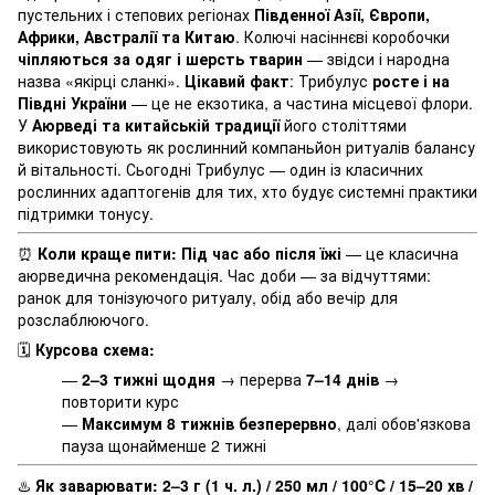
пустельних і степових регіонах
Південної Азії, Європи,
Африки, Австралії та Китаю
. Колючі насіннєві коробочки
чіпляються за одяг і шерсть тварин
— звідси і народна
назва «якірці сланкі».
Цікавий факт
: Трибулус
росте і на
Півдні України
— це не екзотика, а частина місцевої флори.
У
Аюрведі та китайській традиції
його століттями
використовують як рослинний компаньйон ритуалів балансу
й вітальності. Сьогодні Трибулус — один із класичних
рослинних адаптогенів для тих, хто будує системні практики
підтримки тонусу.
⏰
Коли краще пити:
Під час або після їжі
— це класична
аюрведична рекомендація. Час доби — за відчуттями:
ранок для тонізуючого ритуалу, обід або вечір для
розслаблюючого.
🗓️
Курсова схема:
—
2–3 тижні щодня
→ перерва
7–14 днів
→
повторити курс
—
Максимум 8 тижнів безперервно
, далі обов'язкова
пауза щонайменше 2 тижні
♨️
Як заварювати:
2–3 г (1 ч. л.) / 250 мл / 100°C / 15–20 хв /