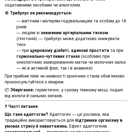
седативними засобами чи алкоголем.
🚫
Трибулус не рекомендується:
— вагітним і матерям-годувальницям та особам до 18
років
— людям зі
зниженим артеріальним тиском
(гіпотонія) — трибулус може додатково знижувати
тиск
— при
цукровому діабеті
,
аденомі простати
та
при
гормонально-чутливих станах
(особливо при
онкологічних захворюваннях матки чи молочних залоз
— як в активній фазі, так і в анамнезі)
При прийомі ліків чи наявності хронічних станів обов'язково
проконсультуйтеся з лікарем.
📦
Зберігання:
герметично, у сухому темному місці, подалі
від вологи й сильних запахів.
❓
Часті питання
Що таке адаптоген?
Адаптоген — це рослина, яка
традиційно використовується для
підтримки організму в
умовах стресу й навантажень
. Ефект адаптогенів
накопичувальний
— проявляється при регулярному