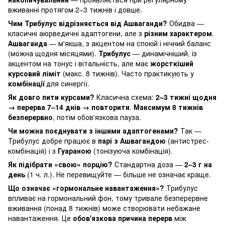
вживанні протягом 2–3 тижнів і довше.
Чим Трибулус відрізняється від Ашваганди?
Обидва —
класичні аюрведичні адаптогени, але з
різним характером
.
Ашваганда
— м'якша, з акцентом на спокій і нічний баланс
(можна щодня місяцями).
Трибулус
— динамічніший, із
акцентом на тонус і вітальність, але має
жорсткіший
курсовий ліміт
(макс. 8 тижнів). Часто практикують у
комбінації
для синергії.
Як довго пити курсами?
Класична схема:
2–3 тижні щодня
→ перерва 7–14 днів → повторити
.
Максимум 8 тижнів
безперервно
, потім обов'язкова пауза.
Чи можна поєднувати з іншими адаптогенами?
Так —
Трибулус добре працює в
парі з Ашвагандою
(антистрес-
комбінація) і з
Гуараною
(тонізуюча комбінація).
Як підібрати «свою» порцію?
Стандартна доза —
2–3 г на
день
(1 ч. л.). Не перевищуйте — більше не означає краще.
Що означає «гормональне навантаження»?
Трибулус
впливає на гормональний фон, тому тривале безперервне
вживання (понад 8 тижнів) може створювати небажане
навантаження. Це
обов'язкова причина перерв
між