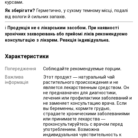
курсами.
Як зберігати?
Герметично, у сухому темному місці, подалі
від вологи й сильних запахів.
ℹ️
Продукція не є лікарським засобом. При наявності
хронічних захворювань або прийомі ліків рекомендуємо
консультацію з лікарем. Реакція індивідуальна.
Характеристики
Попередження
Соблюдайте рекомендуемые порции.
Важлива
Этот продукт — натуральный чай
інформація
растительного происхождения и не
является лекарственным средством. Он
не предназначен для диагностики,
лечения или профилактики заболеваний и
не заменяет консультацию врача. Если
вы беременны, кормите грудью,
страдаете хроническими заболеваниями
или принимаете лекарства —
проконсультируйтесь с врачом перед
употреблением. Возможна
индивидуальная чувствительность к