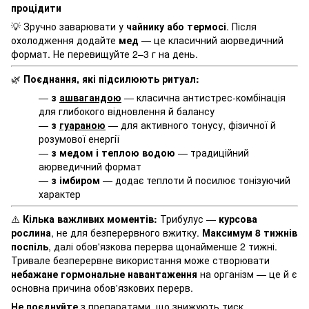
процідити
💡 Зручно заварювати у
чайнику або термосі
. Після
охолодження додайте
мед
— це класичний аюрведичний
формат. Не перевищуйте 2–3 г на день.
🌿
Поєднання, які підсилюють ритуал:
—
з
ашвагандою
— класична антистрес-комбінація
для глибокого відновлення й балансу
—
з
гуараною
— для активного тонусу, фізичної й
розумової енергії
—
з медом і теплою водою
— традиційний
аюрведичний формат
—
з імбиром
— додає теплоти й посилює тонізуючий
характер
⚠️
Кілька важливих моментів:
Трибулус —
курсова
рослина
, не для безперервного вжитку.
Максимум 8 тижнів
поспіль
, далі обов'язкова перерва щонайменше 2 тижні.
Тривале безперервне використання може створювати
небажане гормональне навантаження
на організм — це й є
основна причина обов'язкових перерв.
Не поєднуйте
з препаратами, що знижують тиск,