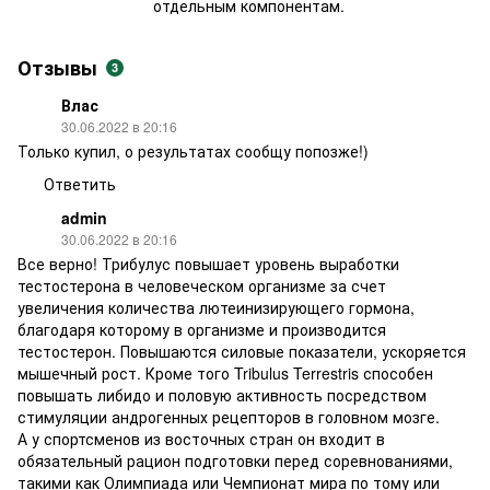
отдельным компонентам.
Отзывы
3
Влас
30.06.2022 в 20:16
Только купил, о результатах сообщу попозже!)
Ответить
admin
30.06.2022 в 20:16
Все верно! Трибулус повышает уровень выработки
тестостерона в человеческом организме за счет
увеличения количества лютеинизирующего гормона,
благодаря которому в организме и производится
тестостерон. Повышаются силовые показатели, ускоряется
мышечный рост. Кроме того Tribulus Terrestris способен
повышать либидо и половую активность посредством
стимуляции андрогенных рецепторов в головном мозге.
А у спортсменов из восточных стран он входит в
обязательный рацион подготовки перед соревнованиями,
такими как Олимпиада или Чемпионат мира по тому или