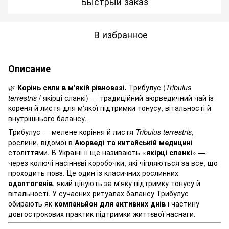
Быстрый заказ
В избранное
Описание
🌿
Корінь сили в м'якій рівновазі.
Трибулус (
Tribulus
terrestris
/ якірці сланкі) — традиційний аюрведичний чай із
кореня й листя для м'якої підтримки тонусу, вітальності й
внутрішнього балансу.
Трибулус — мелене коріння й листя
Tribulus terrestris
,
рослини, відомої в
Аюрведі та китайській медицині
століттями. В Україні її ще називають «
якірці сланкі
» —
через колючі насіннєві коробочки, які чіпляються за все, що
проходить повз. Це один із класичних рослинних
адаптогенів
, який цінують за м'яку підтримку тонусу й
вітальності. У сучасних ритуалах балансу Трибулус
обирають як
компаньйон для активних днів
і частину
довгострокових практик підтримки життєвої наснаги.