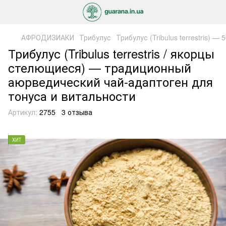
АФРОДИЗИАКИ
Трибулус
Трибулус (Tribulus terrestris) — 5
Трибулус (Tribulus terrestris / якорцы
стелющиеся) — традиционный
аюрведический чай-адаптоген для
тонуса и витальности
Артикул:
2755
3 отзыва
ХИТ