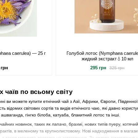
haea caerulea) — 25 г
Голубой лотос (Nymphaea caerul
жидкий экстракт💧10 мл
 грн
295 грн
325 грн
х чаїв по всьому світу
ні ви можете купити етнічний чай з Азії, Африки, Європи, Південної
сть відомих світових сортів та видів етнічного чаю, які давно корист
ашваганда, гінгко білоба, катуаба, блакитний лотос та інші.
ч чайних новинок, таких як лапачо, брахмі, нових типів пуеру, котячий 
страктів, в меленому та крупнолистовому. Нові надходження в мага
, а також можлива доставка на замовлення. За оптове замовлення у