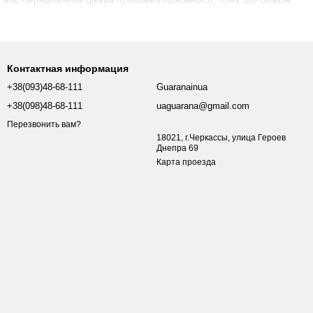
 через фільтр. Магазин етнічних чаїв Гуарана працює на ринку
чаю, але й професійним сервісом, який відзначають наші
Контактная информация
+38(093)48-68-111
Guaranainua
+38(098)48-68-111
uaguarana@gmail.com
Перезвонить вам?
18021, г.Черкассы, улица Героев
Днепра 69
Карта проезда