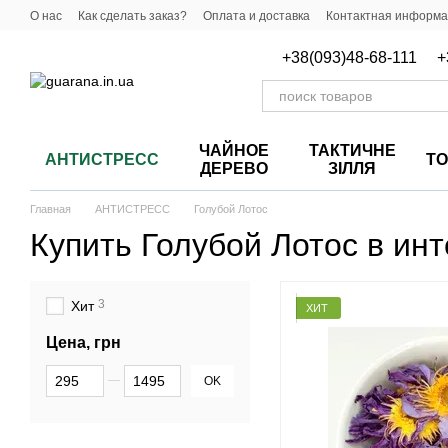
Перейти к основному контенту
О нас
Как сделать заказ?
Оплата и доставка
Контактная информ
+38(093)48-68-111
+
ЧАЙНОЕ
ТАКТИЧНЕ
АНТИСТРЕСС
Т
ДЕРЕВО
ЗІЛЛЯ
Главная
АНТИСТРЕСС
Голубой Лотос
Купить Голубой Лотос в ин
3
Хит
ХИТ
Цена, грн
От Цена, грн
До Цена, грн
OK