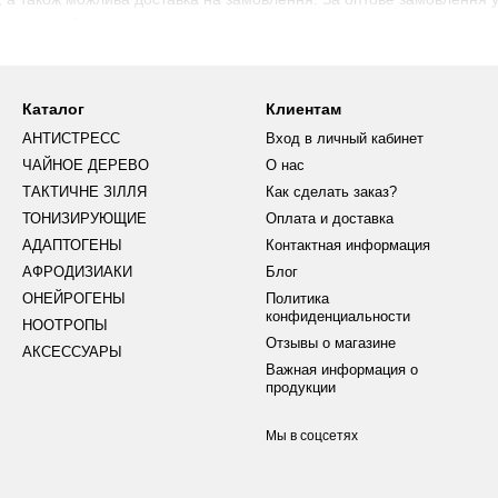
го чаю, то більше зможете заощадити.
 види чаю на сайті класифікуються за різними ознаками та ефектами
рекомендував себе не лише якістю та асортиментом представленого 
Каталог
Клиентам
АНТИСТРЕСС
Вход в личный кабинет
ЧАЙНОЕ ДЕРЕВО
О нас
ТАКТИЧНЕ ЗІЛЛЯ
Как сделать заказ?
ТОНИЗИРУЮЩИЕ
Оплата и доставка
АДАПТОГЕНЫ
Контактная информация
АФРОДИЗИАКИ
Блог
ОНЕЙРОГЕНЫ
Политика
конфиденциальности
НООТРОПЫ
Отзывы о магазине
АКСЕССУАРЫ
Важная информация о
продукции
Мы в соцсетях