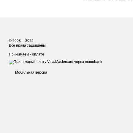
ви хочете купити етнічно
Для зручності вибору всі
вже понад 10 років і за
постійні покупці.
© 2008 —2025
Все права защищены
Принимаем к оплате
Мобильная версия