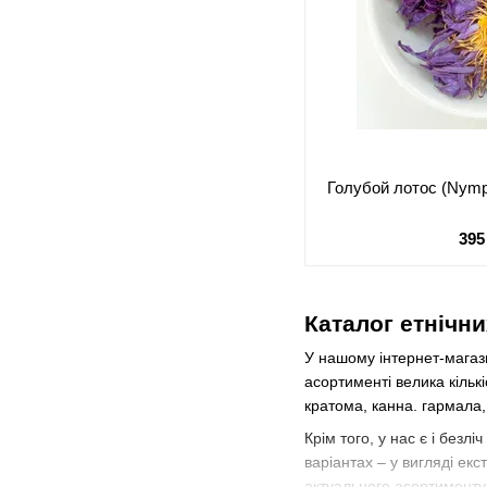
Голубой лотос (Nymp
395
Каталог етнічни
У нашому інтернет-магази
асортименті велика кількі
кратома, канна. гармала, 
Крім того, у нас є і безлі
варіантах – у вигляді ек
актуального асортименту