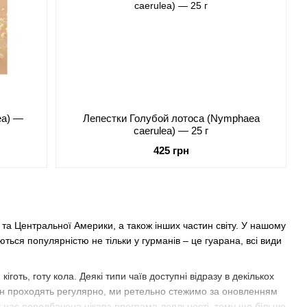
ea) —
Лепестки Голубой лотоса (Nymphaea
caerulea) — 25 г
425 грн
 та Центральної Америки, а також інших частин світу. У нашому
уються популярністю не тільки у гурманів – це гуарана, всі види
кіготь, готу кола. Деякі типи чаїв доступні відразу в декількох
зин проходять регулярно, ми ретельно стежимо за оновленням
 нас передбачена цікава програма лояльності, тому що більше