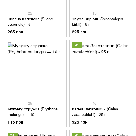
22
15
Силена Капенсис (Silene
Увума Киркии (Synaptolepis
capensis) - 5 г
kirkii) - 5 г
265 грн
225 грн
ХИТ
25
46
Мулунгу стружка (Erythrina
Калея Закатечичи (Calea
mulungu) — 10 г
zacatechichi) - 25 г
115 грн
525 грн
ХИТ
ХИТ