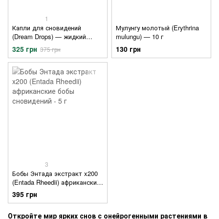
1
Капли для сновидений
Мулунгу молотый (Erythrina
(Dream Drops) — жидкий
mulungu) — 10 г
экстракт💧10 мл
325 грн
130 грн
375 грн
3
Бобы Энтада экстракт x200
(Entada Rheedii) африканские
бобы сновидений - 5 г
395 грн
Откройте мир ярких снов с онейрогенными растениями в