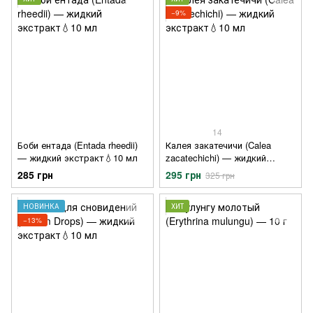
−9%
14
Боби ентада (Entada rheedii)
Калея закатечичи (Calea
— жидкий экстракт💧10 мл
zacatechichi) — жидкий
экстракт💧10 мл
285 грн
295 грн
325 грн
НОВИНКА
ХИТ
−13%