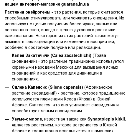
нашем интернет-магазине
guarana.in.ua
Растения онейрогены
- это растения, которые считаются
способными стимулировать или усиливать сновидения. Их
используют с целью получения более ярких, живых или
осознанных снов, иногда с целью духовного роста или
самопознания. Некоторые из этих растений также могут
вызывать галлюцинации или изменения в восприятии,
особенно в состоянии полусна или релаксации.
Калея Закатечичи (Calea zacatechichi)
(Трава
сновидений) - это растение традиционно используется
коренными народами Мексики для вызывания ясных
сновидений и как средство для дивинации в
сновидениях.
Силена Капенсис (Silene capensis)
(Африканское
растение сновидений) - растение, которое традиционно
используется племенами Ксоса (Xhosa) в Южной
Африке. Считается, что оно усиливает сновидения и
способствует ясным сновидениям.
Увуме-омлопе,
известная также как
Synaptolepis kirkii
,
является растением, которое встречается в Южной
Африке и традиционно используется в шаманских