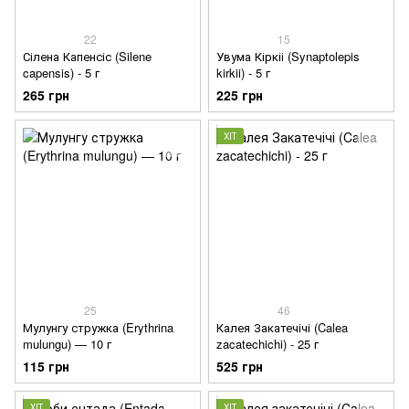
22
15
Сілена Капенсіс (Silene
Увума Кіркіі (Synaptolepis
capensis) - 5 г
kirkii) - 5 г
265 грн
225 грн
ХІТ
25
46
Мулунгу стружка (Erythrina
Калея Закатечічі (Calea
mulungu) — 10 г
zacatechichi) - 25 г
115 грн
525 грн
ХІТ
ХІТ