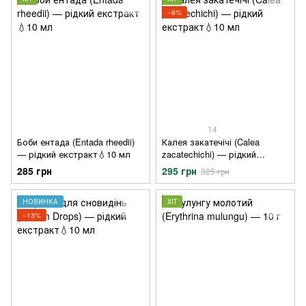
−9%
14
Боби ентада (Entada rheedii)
Калея закатечічі (Calea
— рідкий екстракт💧10 мл
zacatechichi) — рідкий
екстракт💧10 мл
285 грн
295 грн
325 грн
НОВИНКА
ХІТ
−13%