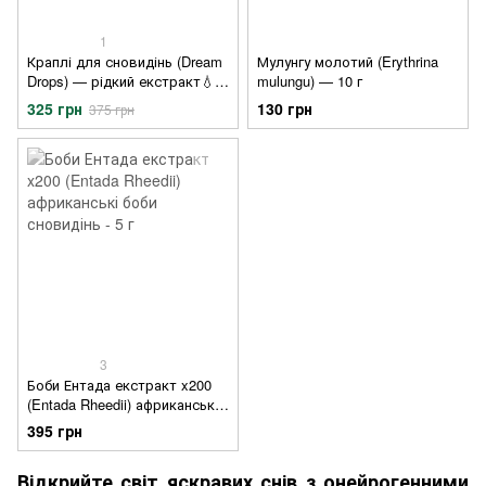
1
Краплі для сновидінь (Dream
Мулунгу молотий (Erythrina
Drops) — рідкий екстракт💧
mulungu) — 10 г
10 мл
325 грн
130 грн
375 грн
3
Боби Ентада екстракт x200
(Entada Rheedii) африканські
боби сновидінь - 5 г
395 грн
Відкрийте світ яскравих снів з онейрогенними