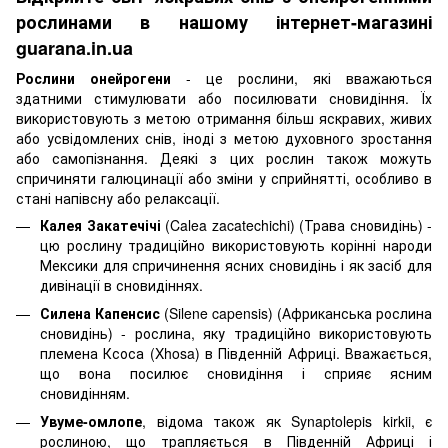
рослинами в нашому інтернет-магазині
guarana.in.ua
Рослини онейрогени
- це рослини, які вважаються
здатними стимулювати або посилювати сновидіння. Їх
використовують з метою отримання більш яскравих, живих
або усвідомлених снів, іноді з метою духовного зростання
або самопізнання. Деякі з цих рослин також можуть
спричиняти галюцинації або зміни у сприйнятті, особливо в
стані напівсну або релаксації.
Калея Закатечічі
(Calea zacatechichi) (Трава сновидінь) -
цю рослину традиційно використовують корінні народи
Мексики для спричинення ясних сновидінь і як засіб для
дивінації в сновидіннях.
Силена Капенсис
(Silene capensis) (Африканська рослина
сновидінь) - рослина, яку традиційно використовують
племена Ксоса (Xhosa) в Південній Африці. Вважається,
що вона посилює сновидіння і сприяє ясним
сновидінням.
Увуме-омлопе
, відома також як Synaptolepis kirkii, є
рослиною, що трапляється в Південній Африці і