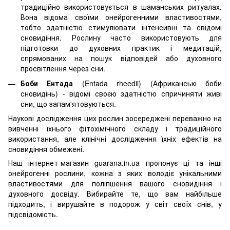
традиційно використовується в шаманських ритуалах.
Вона відома своїми онейрогенними властивостями,
тобто здатністю стимулювати інтенсивні та свідомі
сновидіння. Рослину часто використовують для
підготовки до духовних практик і медитацій,
спрямованих на пошук відповідей або духовного
просвітлення через сни.
Боби Ентада
(Entada rheedii) (Африканські боби
сновидінь) - відомі своєю здатністю спричиняти живі
сни, що запам'ятовуються.
Наукові дослідження цих рослин зосереджені переважно на
вивченні їхнього фітохімічного складу і традиційного
використання, але клінічні дослідження їхніх ефектів на
сновидіння обмежені.
Наш інтернет-магазин
guarana.in.ua
пропонує ці та інші
онейрогенні рослини, кожна з яких володіє унікальними
властивостями для поліпшення вашого сновидіння і
духовного досвіду. Вибирайте те, що вам найбільше
підходить, і вирушайте в подорож у світ своїх снів, у
підсвідомість.