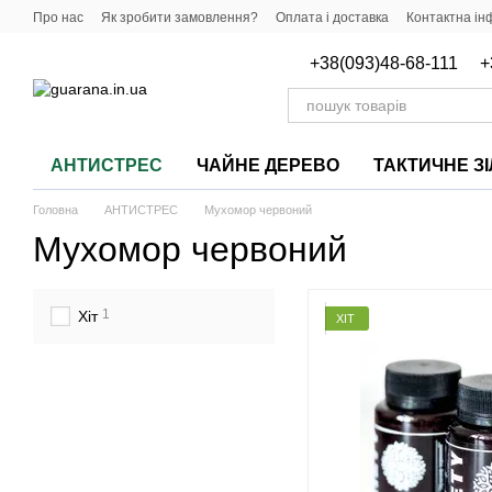
Перейти до основного контенту
Про нас
Як зробити замовлення?
Оплата і доставка
Контактна ін
Важлива інформація про продукцію
+38(093)48-68-111
+
АНТИСТРЕС
ЧАЙНЕ ДЕРЕВО
ТАКТИЧНЕ З
Головна
АНТИСТРЕС
Мухомор червоний
Мухомор червоний
1
Хіт
ХІТ