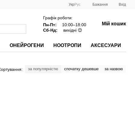
Укр
Рус
Бажання
Вхід
Графік роботи:
Мій кошик
Пн-Пт:
10:00–18:00
Сб-Нд:
вихідні 😊
И
ОНЕЙРОГЕНИ
НООТРОПИ
АКСЕСУАРИ
за популярністю
спочатку дешевше
за назвою
Сортування: