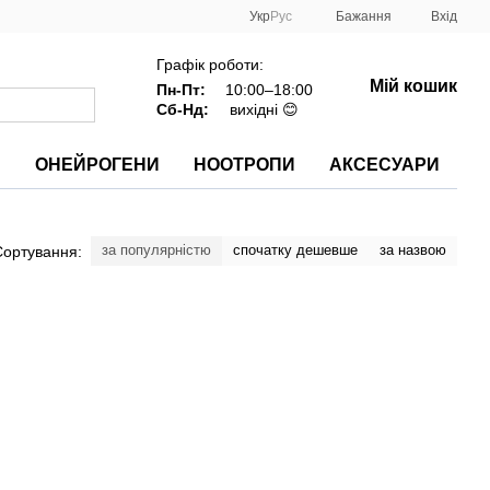
Укр
Рус
Бажання
Вхід
Графік роботи:
Мій кошик
Пн-Пт:
10:00–18:00
Сб-Нд:
вихідні 😊
И
ОНЕЙРОГЕНИ
НООТРОПИ
АКСЕСУАРИ
за популярністю
спочатку дешевше
за назвою
Сортування: