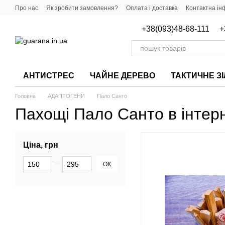
Перейти до основного контенту
Про нас
Як зробити замовлення?
Оплата і доставка
Контактна ін
Важлива інформація про продукцію
+38(093)48-68-111
+
АНТИСТРЕС
ЧАЙНЕ ДЕРЕВО
ТАКТИЧНЕ З
Головна
АДАПТОГЕНИ
Пало Санто
Пахощі Пало Санто в інтер
Ціна, грн
Від Ціна, грн
До Ціна, грн
ОК