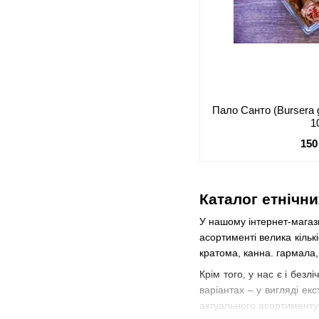
Пало Санто (Bursera 
1
150
Каталог етнічни
У нашому інтернет-магази
асортименті велика кількі
кратома, канна. гармала, 
Крім того, у нас є і безл
варіантах – у вигляді е
актуального асортименту