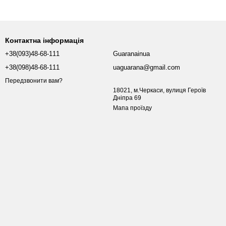
и через фільтр. Магазин етнічних чаїв Гуарана працює на ринку
го чаю, але й професійним сервісом, який відзначають наші
Контактна інформація
+38(093)48-68-111
Guaranainua
+38(098)48-68-111
uaguarana@gmail.com
Передзвонити вам?
18021, м.Черкаси, вулиця Героїв
Дніпра 69
Мапа проїзду