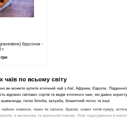
graveolens) брусочок -
0 г
 грн
х чаїв по всьому світу
ні ви можете купити етнічний чай з Азії, Африки, Європи, Південно
сть відомих світових сортів та видів етнічного чаю, які давно корис
ашваганда, гінгко білоба, катуаба, блакитний лотос та інші.
іч чайних новинок, таких як лапачо, брахмі, нових типів пуеру, котячи
кстрактів, в меленому та крупнолистовому. Нові надходження в ма
.