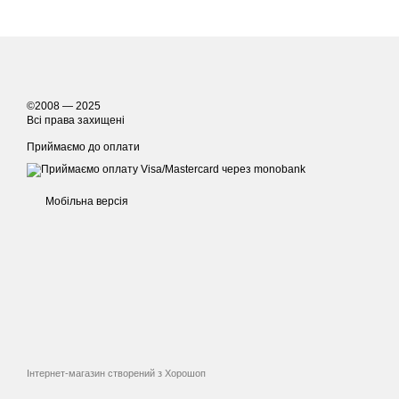
Для зручності вибору всі
вже понад 10 років і з
постійні покупці.
©2008 — 2025
Всі права захищені
Приймаємо до оплати
Мобільна версія
Інтернет-магазин створений з Хорошоп