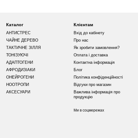
 види чаю на сайті класифікуються за різними ознаками та ефектам
арекомендував себе не лише якістю та асортиментом представлено
Каталог
Клієнтам
АНТИСТРЕС
Вхід до кабінету
ЧАЙНЕ ДЕРЕВО
Про нас
ТАКТИЧНЕ ЗІЛЛЯ
Як зробити замовлення?
ТОНІЗУЮЧІ
Оплата і доставка
АДАПТОГЕНИ
Контактна інформація
АФРОДИЗІАКИ
Блог
ОНЕЙРОГЕНИ
Політика конфіденційності
НООТРОПИ
Відгуки про магазин
АКСЕСУАРИ
Важлива інформація про
продукцію
Ми в соцмережах