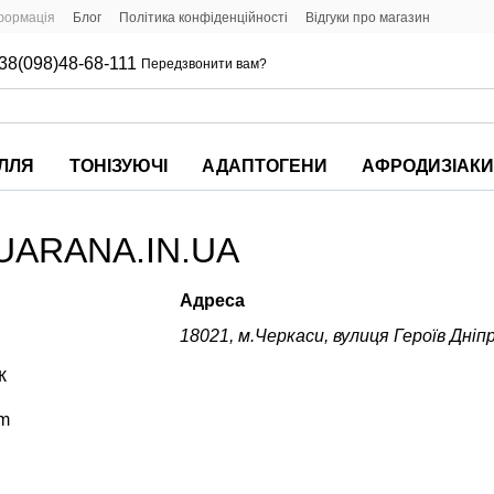
формація
Блог
Політика конфіденційності
Відгуки про магазин
38(098)48-68-111
Передзвонити вам?
ІЛЛЯ
ТОНІЗУЮЧІ
АДАПТОГЕНИ
АФРОДИЗІАК
GUARANA.IN.UA
Адреса
18021, м.Черкаси, вулиця Героїв Дніп
к
om