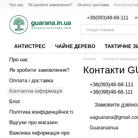
Перейти до основного контенту
Про нас
Як зробити замовлення?
Оплата і доставка
Контактна ін
Важлива інформація про продукцію
+38(093)48-68-111
+
АНТИСТРЕС
ЧАЙНЕ ДЕРЕВО
ТАКТИЧНЕ З
Про нас
Головна
Контактна інформація
Контакти 
Як зробити замовлення?
Оплата і доставка
+38(093)48-68-111
Контактна інформація
+38(098)48-68-111
Блог
Замовити дзвіно
Політика конфіденційності
uaguarana@gmail.c
Відгуки про магазин
Guaranainua
Важлива інформація про