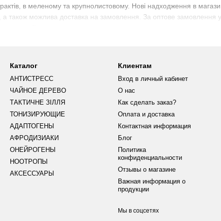
страктів, в меленому та крупнолистовому. Нові надходження в мага
, а також можлива доставка на замовлення. За оптове замовлення у
го чаю, то більше зможете заощадити.
 види чаю на сайті класифікуються за різними ознаками та ефектами
рекомендував себе не лише якістю та асортиментом представленого 
Каталог
Клиентам
АНТИСТРЕСС
Вход в личный кабинет
ЧАЙНОЕ ДЕРЕВО
О нас
ТАКТИЧНЕ ЗІЛЛЯ
Как сделать заказ?
ТОНИЗИРУЮЩИЕ
Оплата и доставка
АДАПТОГЕНЫ
Контактная информация
АФРОДИЗИАКИ
Блог
ОНЕЙРОГЕНЫ
Политика
конфиденциальности
НООТРОПЫ
Отзывы о магазине
АКСЕССУАРЫ
Важная информация о
продукции
Мы в соцсетях