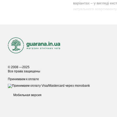
варіантах – у вигляді ек
актуального асортименту
ви хочете купити етнічно
Для зручності вибору всі
вже понад 10 років і за
постійні покупці.
© 2008 —2025
Все права защищены
Принимаем к оплате
Мобильная версия