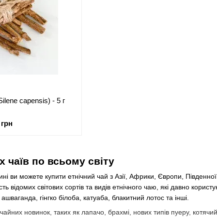
lene capensis) - 5 г
 грн
х чаїв по всьому світу
ні ви можете купити етнічний чай з Азії, Африки, Європи, Південної
сть відомих світових сортів та видів етнічного чаю, які давно корист
ашваганда, гінгко білоба, катуаба, блакитний лотос та інші.
ч чайних новинок, таких як лапачо, брахмі, нових типів пуеру, котячий 