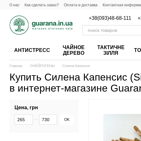
Перейти к основному контенту
О нас
Как сделать заказ?
Оплата и доставка
Контактная информ
+38(093)48-68-111
+
ЧАЙНОЕ
ТАКТИЧНЕ
АНТИСТРЕСС
Т
ДЕРЕВО
ЗІЛЛЯ
Главная
ОНЕЙРОГЕНЫ
Силена Капенсис
Купить Силена Капенсис (Si
в интернет-магазине Guara
Цена, грн
От Цена, грн
До Цена, грн
OK