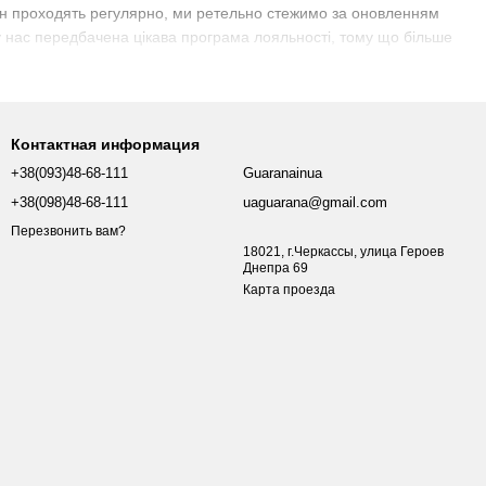
зин проходять регулярно, ми ретельно стежимо за оновленням
 нас передбачена цікава програма лояльності, тому що більше
 через фільтр. Магазин етнічних чаїв Гуарана працює на ринку
чаю, але й професійним сервісом, який відзначають наші
Контактная информация
+38(093)48-68-111
Guaranainua
+38(098)48-68-111
uaguarana@gmail.com
Перезвонить вам?
18021, г.Черкассы, улица Героев
Днепра 69
Карта проезда