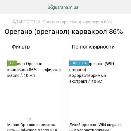
АДАПТОГЕНЫ
Орегано (ореганол) карвакрол 86%
Орегано (ореганол) карвакрол 86%
Фильтр
По популярности
ХИТ
НОВИНКА
10
Масло Орегано карвакрол
Дикий орегано (Wild oregano)
86% — эфирное масло💧10
— водорастворимый