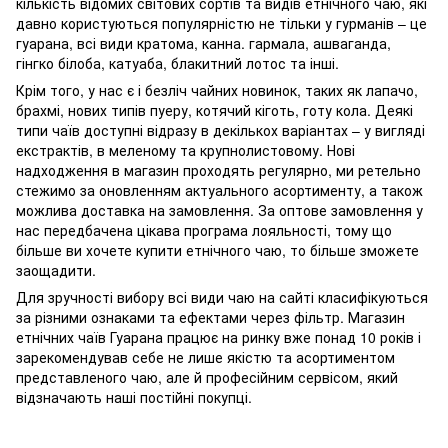
кількість відомих світових сортів та видів етнічного чаю, які
давно користуються популярністю не тільки у гурманів – це
гуарана, всі види кратома, канна. гармала, ашваганда,
гінгко білоба, катуаба, блакитний лотос та інші.
Крім того, у нас є і безліч чайних новинок, таких як лапачо,
брахмі, нових типів пуеру, котячий кіготь, готу кола. Деякі
типи чаїв доступні відразу в декількох варіантах – у вигляді
екстрактів, в меленому та крупнолистовому. Нові
надходження в магазин проходять регулярно, ми ретельно
стежимо за оновленням актуального асортименту, а також
можлива доставка на замовлення. За оптове замовлення у
нас передбачена цікава програма лояльності, тому що
більше ви хочете купити етнічного чаю, то більше зможете
заощадити.
Для зручності вибору всі види чаю на сайті класифікуються
за різними ознаками та ефектами через фільтр. Магазин
етнічних чаїв Гуарана працює на ринку вже понад 10 років і
зарекомендував себе не лише якістю та асортиментом
представленого чаю, але й професійним сервісом, який
відзначають наші постійні покупці.