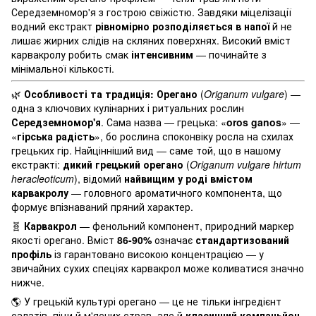
Середземномор'я з гострою свіжістю. Завдяки міцелізації
водний екстракт
рівномірно розподіляється в напої
й не
лишає жирних слідів на скляних поверхнях. Високий вміст
карвакролу робить смак
інтенсивним
— починайте з
мінімальної кількості.
🌿
Особливості та традиція:
Орегано
(
Origanum vulgare
) —
одна з ключових кулінарних і ритуальних рослин
Середземномор'я
. Сама назва — грецька: «
oros ganos
» —
«
гірська радість
», бо рослина споконвіку росла на схилах
грецьких гір. Найцінніший вид — саме той, що в нашому
екстракті:
дикий грецький орегано
(
Origanum vulgare hirtum
heracleoticum
), відомий
найвищим у роді вмістом
карвакролу
— головного ароматичного компонента, що
формує впізнаваний пряний характер.
🧬
Карвакрол
— фенольний компонент, природний маркер
якості орегано. Вміст
8
6-90%
означає
стандартизований
профіль
із гарантовано високою концентрацією — у
звичайних сухих спеціях карвакрол може коливатися значно
нижче.
🌎 У грецькій культурі орегано — це не тільки інгредієнт
салатів, піци й м'ясних страв, але й
класичний компаньйон