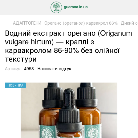
АДАПТОГЕНИ
Орегано (ореганол) карвакрол 86%
Дикий о
Водний екстракт орегано (Origanum
vulgare hirtum) — краплі з
карвакролом 86-90% без олійної
текстури
Артикул:
4953
Написати відгук
НОВИНКА