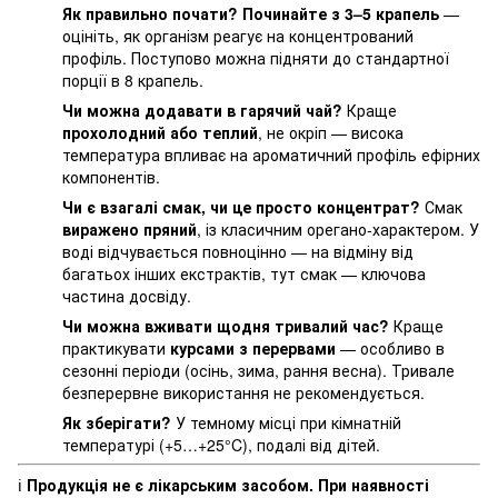
Як правильно почати?
Починайте з 3–5 крапель
—
оцініть, як організм реагує на концентрований
профіль. Поступово можна підняти до стандартної
порції в 8 крапель.
Чи можна додавати в гарячий чай?
Краще
прохолодний або теплий
, не окріп — висока
температура впливає на ароматичний профіль ефірних
компонентів.
Чи є взагалі смак, чи це просто концентрат?
Смак
виражено пряний
, із класичним орегано-характером. У
воді відчувається повноцінно — на відміну від
багатьох інших екстрактів, тут смак — ключова
частина досвіду.
Чи можна вживати щодня тривалий час?
Краще
практикувати
курсами з перервами
— особливо в
сезонні періоди (осінь, зима, рання весна). Тривале
безперервне використання не рекомендується.
Як зберігати?
У темному місці при кімнатній
температурі (+5…+25°C), подалі від дітей.
ℹ️
Продукція не є лікарським засобом. При наявності