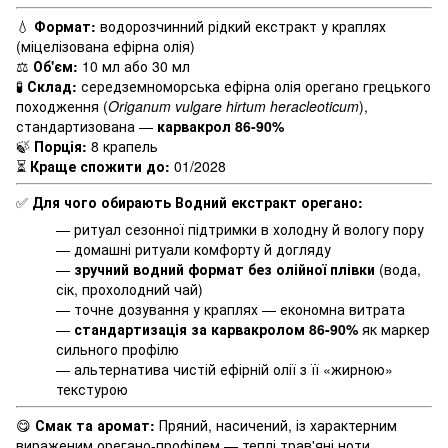
💧
Формат:
водорозчинний рідкий екстракт у краплях
(міцелізована ефірна олія)
⚖️
Об'єм:
10 мл або 30 мл
🧪
Склад:
середземноморська ефірна олія орегано грецького
походження (
Origanum vulgare hirtum heracleoticum
),
стандартизована —
карвакрол 86-90%
🍃
Порція:
8 крапель
⏳
Краще спожити до:
01/2028
✅
Для чого обирають Водний екстракт орегано:
— ритуал сезонної підтримки в холодну й вологу пору
— домашні ритуали комфорту й догляду
—
зручний водний формат без олійної плівки
(вода,
сік, прохолодний чай)
— точне дозування у краплях — економна витрата
—
стандартизація за карвакролом 86-90%
як маркер
сильного профілю
— альтернатива чистій ефірній олії з її «жирною»
текстурою
😋
Смак та аромат:
Пряний, насичений, із характерним
вираженим орегано-профілем — теплі трав'яні ноти