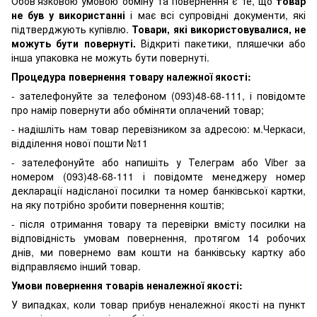
Обов'язковою умовою обміну та повернення є те, що
товар
не був у використанні
і має всі супровідні документи, які
підтверджують купівлю.
Товари, які використовувалися, не
можуть бути повернуті.
Відкриті пакетики, пляшечки або
інша упаковка не можуть бути повернуті.
Процедура повернення товару належної якості:
- зателефонуйте за телефоном (093)48-68-111, і повідомте
про намір повернути або обміняти оплачений товар;
- надішліть нам товар перевізником за адресою: м.Черкаси,
відділення нової пошти №11
- зателефонуйте або напишіть у Телеграм або Viber за
номером (093)48-68-111 і повідомте менеджеру номер
декларації надісланої посилки та номер банківської картки,
на яку потрібно зробити повернення коштів;
- після отримання товару та перевірки вмісту посилки на
відповідність умовам повернення, протягом 14 робочих
днів, ми повернемо вам кошти на банківську картку або
відправляємо інший товар.
Умови повернення товарів неналежної якості:
У випадках, коли товар прибув неналежної якості на пункт