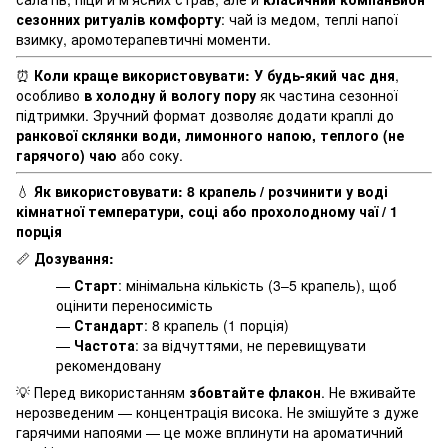
сезонних ритуалів комфорту
: чай із медом, теплі напої
взимку, аромотерапевтичні моменти.
⏰
Коли краще використовувати:
У будь-який час дня
,
особливо
в холодну й вологу пору
як частина сезонної
підтримки. Зручний формат дозволяє додати краплі до
ранкової склянки води, лимонного напою, теплого (не
гарячого) чаю
або соку.
💧
Як використовувати:
8 крапель / розчинити у воді
кімнатної температури, соці або прохолодному чаї / 1
порція
📏
Дозування:
—
Старт
: мінімальна кількість (3–5 крапель), щоб
оцінити переносимість
—
Стандарт
: 8 крапель (1 порція)
—
Частота
: за відчуттями, не перевищувати
рекомендовану
💡 Перед використанням
збовтайте флакон
. Не вживайте
нерозведеним — концентрація висока. Не змішуйте з дуже
гарячими напоями — це може вплинути на ароматичний