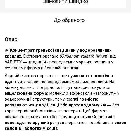
Замовити швидко
До обраного
Опис
🌿
Концентрат грецької спадщини у водорозчинних
краплях.
Екстракт орегано (
Origanum vulgare hirtum
) від
VARIETY — традиційна середземноморська рослина у
сучасному форматі без олійної плівки.
Водний екстракт орегано — це
сучасна технологічна
адаптація
класичної середземноморської рослини. На
відміну від чистої ефірної олії, тут використовується
міцелізована форма
: молекули ефірної олії «загорнуті» у
водорозчинні структури, тому краплі
повністю
розчиняються у воді, соці або прохолодному чаї
— без
характерної олійної плівки на поверхні. Цей формат
обирають ті, кому потрібен
точно дозований, легкий і
повсякденно зручний ритуал
з орегано — особливо в
сезон
холодів і вологих місяців
.