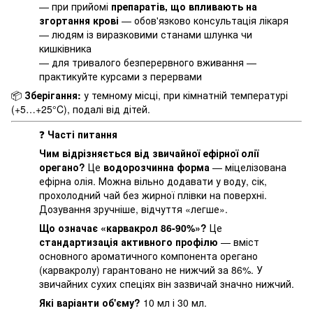
— при прийомі
препаратів, що впливають на
згортання крові
— обов'язково консультація лікаря
— людям із виразковими станами шлунка чи
кишківника
— для тривалого безперервного вживання —
практикуйте курсами з перервами
📦
Зберігання:
у темному місці, при кімнатній температурі
(+5…+25°C), подалі від дітей.
❓
Часті питання
Чим відрізняється від звичайної ефірної олії
орегано?
Це
водорозчинна форма
— міцелізована
ефірна олія. Можна вільно додавати у воду, сік,
прохолодний чай без жирної плівки на поверхні.
Дозування зручніше, відчуття «легше».
Що означає «карвакрол 86-90%»?
Це
стандартизація активного профілю
— вміст
основного ароматичного компонента орегано
(карвакролу) гарантовано не нижчий за 86%. У
звичайних сухих спеціях він зазвичай значно нижчий.
Які варіанти об'єму?
10 мл і 30 мл.