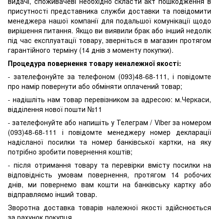
видачі, споживачеві необхідно скласти акт пошкодження в
присутності представника служби доставки та повідомити
менеджера нашої компанії для подальшої комунікації щодо
вирішення питання. Якщо ви виявили брак або інший недолік
під час експлуатації товару, зверніться в магазин протягом
гарантійного терміну (14 днів з моменту покупки).
Процедура повернення товару неналежної якості:
- зателефонуйте за телефоном (093)48-68-111, і повідомте
про намір повернути або обміняти оплачений товар;
- надішліть нам товар перевізником за адресою: м.Черкаси,
відділення нової пошти №11
- зателефонуйте або напишіть у Телеграм / Viber за номером
(093)48-68-111 і повідомте менеджеру номер декларації
надісланої посилки та номер банківської картки, на яку
потрібно зробити повернення коштів;
- після отримання товару та перевірки вмісту посилки на
відповідність умовам повернення, протягом 14 робочих
днів, ми повернемо вам кошти на банківську картку або
відправляємо інший товар.
Зворотна доставка товарів належної якості здійснюється
за рахунок покупця.