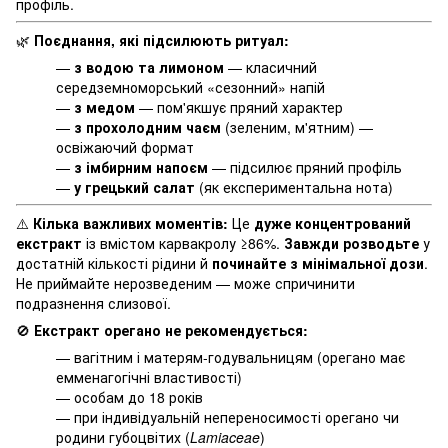
профіль.
🌿
Поєднання, які підсилюють ритуал:
—
з водою та лимоном
— класичний
середземноморський «сезонний» напій
—
з медом
— пом'якшує пряний характер
—
з прохолодним чаєм
(зеленим, м'ятним) —
освіжаючий формат
—
з імбирним напоєм
— підсилює пряний профіль
—
у грецький салат
(як експериментальна нота)
⚠️
Кілька важливих моментів:
Це
дуже концентрований
екстракт
із вмістом карвакролу ≥86%.
Завжди розводьте
у
достатній кількості рідини й
починайте з мінімальної дози
.
Не приймайте нерозведеним — може спричинити
подразнення слизової.
🚫
Екстракт орегано не рекомендується:
— вагітним і матерям-годувальницям (орегано має
емменагогічні властивості)
— особам до 18 років
— при індивідуальній непереносимості орегано чи
родини губоцвітих (
Lamiaceae
)