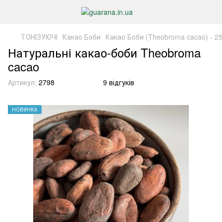
ТОНІЗУЮЧІ
Какао Боби
Какао Боби (Theobroma cacao) - 25
Натуральні какао-боби Theobroma
cacao
Артикул:
2798
9 відгуків
НОВИНКА