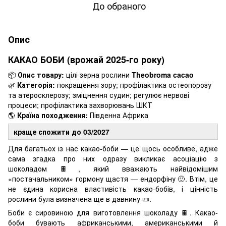
До обраного
Опис
КАКАО БОБИ (врожай 2025-го року)
📦
Опис товару:
цілі зерна рослини
Theobroma cacao
🌿
Категорія:
покращення зору; профілактика остеопорозу
та атеросклерозу; зміцнення судин; регулює нервові
процеси; профілактика захворювань ШКТ
🌎
Країна походження:
Південна Африка
краще спожити до 03/2027
Для багатьох із нас какао-боби — це щось особливе, адже
сама згадка про них одразу викликає асоціацію з
шоколадом 🍫, який вважають найвідомішим
«постачальником» гормону щастя — ендорфіну 🙂. Втім, це
не єдина корисна властивість какао-бобів, і цінність
рослини була визначена ще в давнину 📜.
Боби є сировиною для виготовлення шоколаду 🍫. Какао-
боби бувають африканськими, американськими й