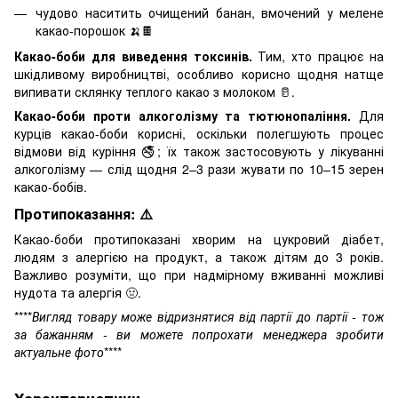
чудово наситить очищений банан, вмочений у мелене
какао-порошок 🍌🍫
Какао-боби для виведення токсинів.
Тим, хто працює на
шкідливому виробництві, особливо корисно щодня натще
випивати склянку теплого какао з молоком 🥛.
Какао-боби проти алкоголізму та тютюнопаління.
Для
курців какао-боби корисні, оскільки полегшують процес
відмови від куріння 🚭; їх також застосовують у лікуванні
алкоголізму — слід щодня 2–3 рази жувати по 10–15 зерен
какао-бобів.
Протипоказання: ⚠️
Какао-боби протипоказані хворим на цукровий діабет,
людям з алергією на продукт, а також дітям до 3 років.
Важливо розуміти, що при надмірному вживанні можливі
нудота та алергія 🤢.
****
Вигляд товару може відризнятися від партії до партії - тож
за бажанням - ви можете попрохати менеджера зробити
актуальне фото
****