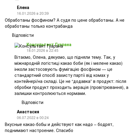
Елена
16.01.2026 в 20:39
Обработаны фосфином? А судя по цене обработаны. А не
обработаны только контрабанда
Відповісти
Консультант Гуарана
18.01.2026 в 22:45
Вітаємо, Олена, дякуємо, що підняли тему. Так, у
міжнародній логістиці какао боби (як і мелене какао)
інколи застосовують фумігацію фосфіном — це
стандартний спосіб захисту партії від комах у
контейнері/на складі. Це не “додавка” в продукт: після
обробки продукт проходить аерація (провітрювання), а
залишки контролюються нормами.
Відповісти
Анастасия
06.07.2022 в 00:24
Вкусные какао-бобы и действуют как надо – бодрят,
поднимают настроение. Спасибо