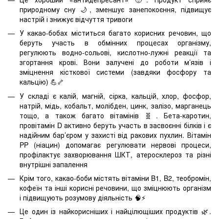
природному сну 🌙, зменшує занепокоєння, підвищує
настрій і знижує відчуття тривоги
У какао-бобах міститься багато корисних речовин, що
беруть участь в обмінних процесах організму,
регулюють водно-сольові, кислотно-лужні реакції та
згортання крові. Вони залучені до роботи м’язів і
зміцнення кісткової системи (завдяки фосфору та
кальцію) 💪🦴
У складі є калій, магній, сірка, кальцій, хлор, фосфор,
натрій, мідь, кобальт, молібден, цинк, залізо, марганець
тощо, а також багато вітамінів 🧬. Бета-каротин,
провітамін D активно беруть участь в засвоєнні білків і є
надійним бар’єром у захисті від ракових пухлин. Вітамін
PP (ніацин) допомагає регулювати нервові процеси,
профілактує захворювання ШКТ, атеросклероз та різні
внутрішні запалення
Крім того, какао-боби містять вітаміни B1, B2, теобромін,
кофеїн та інші корисні речовини, що зміцнюють організм
і підвищують розумову діяльність 🧠⚡
Це один із найкорисніших і найцілющіших продуктів 🌿.