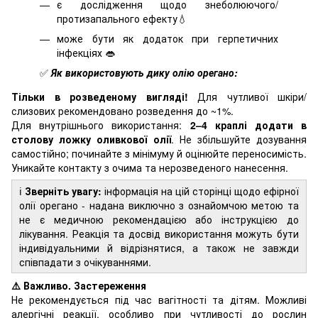
є дослідження щодо знеболюючого/
протизапального ефекту💧
може бути як додаток при герпетичних
інфекціях 👄
✅
Як використовують дику олію орегано:
Тільки в розведеному вигляді!
Для чутливої шкіри/
слизових рекомендовано розведення до ~1%.
Для внутрішнього використання:
2–4 краплі додати в
столову ложку оливкової олії
. Не збільшуйте дозування
самостійно; починайте з мінімуму й оцінюйте переносимість.
Уникайте контакту з очима та нерозведеного нанесення.
ℹ️
Зверніть увагу:
інформація на цій сторінці щодо ефірної
олії орегано - надана виключно з ознайомчою метою та
не є медичною рекомендацією або інструкцією до
лікування. Реакція та досвід використання можуть бути
індивідуальними й відрізнятися, а також не завжди
співпадати з очікуваннями.
⚠️ Важливо. Застереження
Не рекомендується під час вагітності та дітям. Можливі
алергічні реакції, особливо при чутливості до рослин