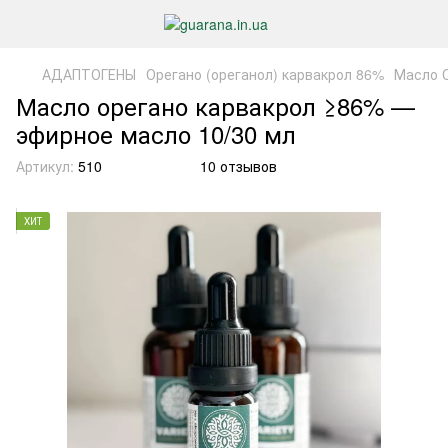
АДАПТОГЕНЫ
Орегано (ореганол) карвакрол 86%
Масло 
Масло орегано карвакрол ≥86% —
эфирное масло 10/30 мл
Артикул:
510
10 отзывов
ХИТ