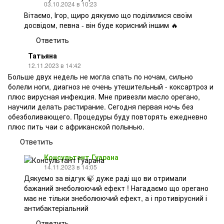
03.10.2024 в 10:23
Вітаємо, Ігор, щиро дякуємо що поділилися своїм
досвідом, певна - він буде корисний іншим 🔥
Ответить
Татьяна
12.11.2023 в 14:42
Больше двух недель не могла спать по ночам, сильно
болели ноги, диагноз не очень утешительный - коксартроз и
плюс вирусная инфекция. Мне привезли масло орегано,
научили делать растирание. Сегодня первая ночь без
обезболивающего. Процедуры буду повторять ежедневно
плюс пить чаи с африканской полынью.
Ответить
Консультант Гуарана
14.11.2023 в 14:05
Дякуємо за відгук 🍃️️️️️️ дуже раді що ви отримали
бажаний знеболюючий ефект ! Нагадаємо що орегано
має не тільки знеболюючий ефект, а і противірусний і
антибактеріальний
Ответить