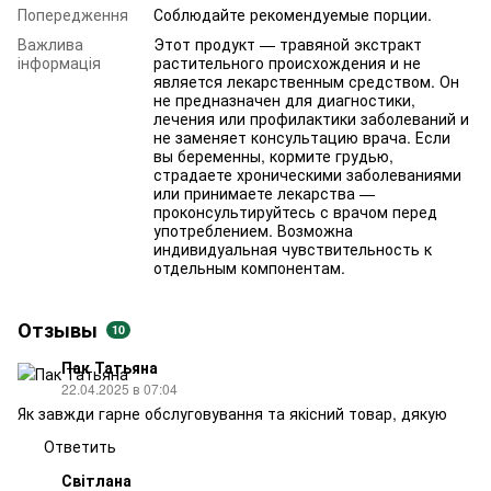
Попередження
Соблюдайте рекомендуемые порции.
Важлива
Этот продукт — травяной экстракт
інформація
растительного происхождения и не
является лекарственным средством. Он
не предназначен для диагностики,
лечения или профилактики заболеваний и
не заменяет консультацию врача. Если
вы беременны, кормите грудью,
страдаете хроническими заболеваниями
или принимаете лекарства —
проконсультируйтесь с врачом перед
употреблением. Возможна
индивидуальная чувствительность к
отдельным компонентам.
Отзывы
10
Пак Татьяна
22.04.2025 в 07:04
Як завжди гарне обслуговування та якісний товар, дякую
Ответить
Світлана