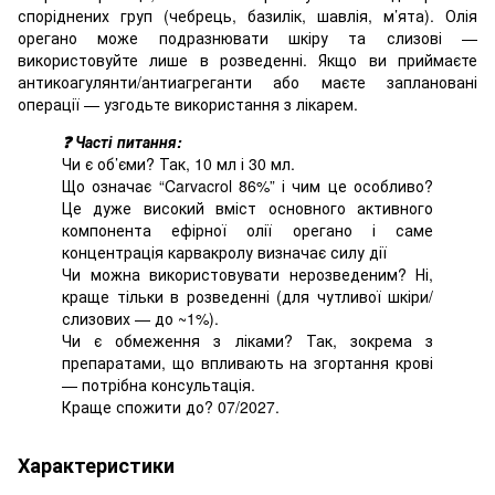
споріднених груп (чебрець, базилік, шавлія, м’ята). Олія
орегано може подразнювати шкіру та слизові —
використовуйте лише в розведенні. Якщо ви приймаєте
антикоагулянти/антиагреганти або маєте заплановані
операції — узгодьте використання з лікарем.
❓ Часті питання:
Чи є об’єми? Так, 10 мл і 30 мл.
Що означає “Carvacrol 86%” і чим це особливо?
Це дуже високий вміст основного активного
компонента ефірної олії орегано і саме
концентрація карвакролу визначає силу дії
Чи можна використовувати нерозведеним? Ні,
краще тільки в розведенні (для чутливої шкіри/
слизових — до ~1%).
Чи є обмеження з ліками? Так, зокрема з
препаратами, що впливають на згортання крові
— потрібна консультація.
Краще спожити до? 07/2027.
Характеристики