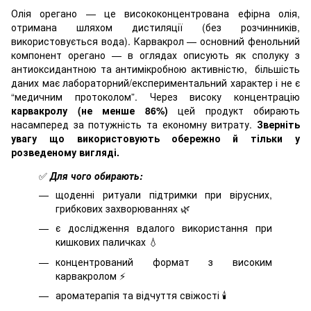
Олія орегано — це висококонцентрована ефірна олія,
отримана шляхом дистиляції (без розчинників,
використовується вода). Карвакрол — основний фенольний
компонент орегано — в оглядах описують як сполуку з
антиоксидантною та антимікробною активністю, більшість
даних має лабораторний/експериментальний характер і не є
“медичним протоколом”. Через високу концентрацію
карвакролу (не менше 86%)
цей продукт обирають
насамперед за потужність та економну витрату.
Зверніть
увагу що використовують обережно й тільки у
розведеному вигляді.
✅
Для чого обирають:
щоденні ритуали підтримки при вірусних,
грибкових захворюваннях 🌿
є дослідження вдалого використання при
кишкових паличках 💧
концентрований формат з високим
карвакролом ⚡️
ароматерапія та відчуття свіжості 🕯️