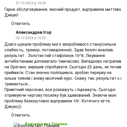
27.10.2024 в 19:26
Гарне обслуговування, якісний продукт, відправили миттєво.
Дякую!
Ответить
Александров Ігор
02.10.2024 в 16:33
Довго шукали проблему мого хворобливого стану(сильна
слабкість, тремор, потовиділення). Здав безліч аналізів,
результат - Золотистий стафілокок 10^8. Лікування
антибіотиками допомагало тимчасово. Випадково натрапив
на Орегано, вирішив спробувати. Сьогодні 22 день, як почав
приймати. Стан значно поліпшився, зроблю перерву на
кілька тижнів і знову місячний курс. Скажу так, результат є і
тримається...
Привітний персонал, все розкажуть і підкажуть. Сьогодні
отримуючи чергову посилку був здивований. Знаючи мою
проблему безкоштовно відправили 10г. Котячого кігтя.
Дякую)))
Ответить
Консультант Гуарана