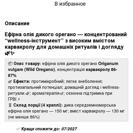
В избранное
Описание
Ефірна олія дикого орегано — концентрований
“wellness-інструмент” з високим вмістом
карвакролу для домашніх ритуалів і догляду
🌿✨
📦
Опис товару:
ефірна олія дикого орегано
Origanum
vulgare (Wild Oregano)
, концентрація
карвакролу 86-
87%
🌿
Ефекти:
протимікробний; легке знеболення;
протизапальний потенціал; домашній догляд і wellness-
ритуали 🌿; ароматерапія🪔; сезонна підтримка при
ГРВІ ⚡️
🧬
Склад порції (4 краплі):
дика середземноморська
ефірна олія орегано — 150 мг; вміст карвакролу — 130 мг
(не менше 86%)
✅
Краще спожити до: 07/2027