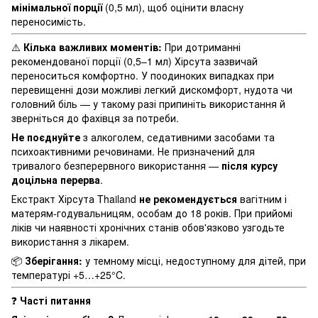
мінімальної порції
(0,5 мл), щоб оцінити власну
переносимість.
⚠️
Кілька важливих моментів:
При дотриманні
рекомендованої порції (0,5–1 мл) Хірсута зазвичай
переноситься комфортно. У поодиноких випадках при
перевищенні дози можливі легкий дискомфорт, нудота чи
головний біль — у такому разі припиніть використання й
зверніться до фахівця за потреби.
Не поєднуйте
з алкоголем, седативними засобами та
психоактивними речовинами. Не призначений для
тривалого безперервного використання —
після курсу
доцільна перерва
.
Екстракт Хірсута Thailand
не рекомендується
вагітним і
матерям-годувальницям, особам до 18 років. При прийомі
ліків чи наявності хронічних станів обов'язково узгодьте
використання з лікарем.
📦
Зберігання:
у темному місці, недоступному для дітей, при
температурі +5…+25°C.
❓
Часті питання