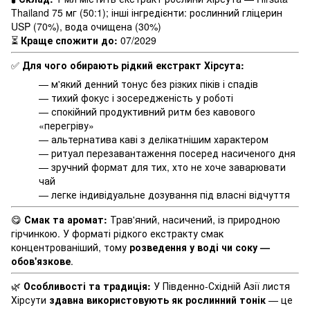
Thailand 75 мг (50:1); інші інгредієнти: рослинний гліцерин
USP (70%), вода очищена (30%)
⏳
Краще спожити до:
07/2029
✅
Для чого обирають рідкий екстракт Хірсута:
— м'який денний тонус без різких піків і спадів
— тихий фокус і зосередженість у роботі
— спокійний продуктивний ритм без кавового
«перегріву»
— альтернатива каві з делікатнішим характером
— ритуал перезавантаження посеред насиченого дня
— зручний формат для тих, хто не хоче заварювати
чай
— легке індивідуальне дозування під власні відчуття
😋
Смак та аромат:
Трав'яний, насичений, із природною
гірчинкою. У форматі рідкого екстракту смак
концентрованіший, тому
розведення у воді чи соку —
обов'язкове
.
🌿
Особливості та традиція:
У Південно-Східній Азії листя
Хірсути
здавна використовують як рослинний тонік
— це