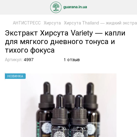
АНТИСТРЕСС
Хирсута
Хирсута Thailand — жидкий экстра
Экстракт Хирсута Variety — капли
для мягкого дневного тонуса и
тихого фокуса
Артикул:
4997
1 отзыв
НОВИНКА