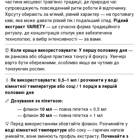
частина місцевої трав'яної традиції, де природні чаї
супроводжують повсякденний ритм роботи й відпочинку.
Хірсуту обирають за м'який, рівний характер — на противагу
каві, яка може давати різкий пік і подальший спад.
Рідкий
екстракт VARIETY
— це сучасна форма традиційного
ритуалу, де концентрація сполук уже забезпечена
технологією, а вибір інтенсивності — за вами.
⏰
Коли краще використовувати:
У першу половину дня
—
як ранкова або обідня практика тонусу й фокусу. Увечері
варто бути обережними, особливо якщо ви чутливі до
тонізуючих рослин.
💧
Як використовувати:
0,5–1 мл / розчинити у воді
кімнатної температури або соці / 1 порція в першій
половині дня
📏
Дозування за піпеткою:
— флакон
10 мл
— повна піпетка ≈ 0,5 мл
— флакон
30 мл
— повна піпетка ≈ 1 мл
💡 Перед використанням збовтайте флакон. Розчиняйте у
воді кімнатної температури
або соку — гарячих напоїв
уникайте, вони змінюють профіль екстракту.
Починайте з