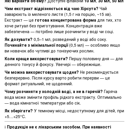
Які варіанти об'єму?
Доступні флакони
10 мл
,
30 мл, 50 мл
Чим екстракт відрізняється від чаю Хірсута?
Чай
заварюють із меленого листя (1,5 г на порцію, ~15 хв).
Екстракт — це
готова концентрована форма
для тих, хто
хоче ритуал без приготування. Концентрація вже
забезпечена — потрібно лише розчинити у воді чи соці.
Як дозувати?
0,5–1 мл, розведений у воді або соку.
Починайте з мінімальної порції
(0,5 мл) — особливо якщо
ви новачок або чутливі до тонізуючих рослин.
Коли краще використовувати?
Першу половину дня — для
денного тонусу й фокусу. Увечері — обережніше.
Чи можна використовувати щодня?
Не рекомендується
безперервно. Після курсу варто робити перерви — це
формат ритуальний, не щоденний.
Чому розчиняти у холодній воді, а не в гарячій?
Гаряча
вода може змінити профіль рідкого екстракту. Оптимально
— вода кімнатної температури або сік.
Як зберігати?
У темному місці, недоступному для дітей, при
+5…+25°C.
ℹ️
Продукція не є лікарським засобом. При наявності