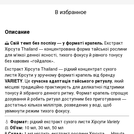
В избранное
Описание
🌅
Свій темп без поспіху — у форматі крапель.
Екстракт
Хірсута Thailand — концентрована форма тайської рослини
для м'якої денної ясності, тихого фокусу й рівного тонусу
без кавових «гойдалок».
Екстракт Хірсута Thailand — рідкий концентрат сухого
листя Хірсути у зручному форматі крапель від бренду
VARIETY
. Це
сучасна адаптація тайського ритуалу
, який
місцеві традиційно практикують для делікатної підтримки
тонусу й зібраного денного ритму. Формат крапель спрощує
дозування й робить ритуал доступним без приготування —
достатньо кількох мілілітрів, розведених у воді, щоб
увімкнути режим тихого фокусу.
💧
Формат:
рідкий екстракт сухого листя
Хірсути
Variety
⚖️
Об'єм:
10 мл, 30 мл, 50 мл
🧪
Склад:
1 мл містить екстракт рослини Хірсута — Hirsuta