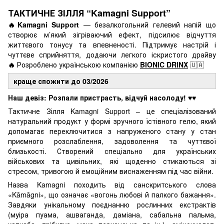
ТАКТИЧНЕ ЗІЛЛЯ “Kamagni Support”
🔥Kamagni Support
— безалкогольний гелевий напій що
створює м’який зігріваючий ефект, підсилює відчуття
життєвого тонусу та впевненості. Підтримує настрій і
чуттєве сприйняття, додаючи легкого іскристого драйву
🔥
Розроблено українською компанією
BIONIC DRINX
🇺🇦
краще спожити до 03/2026
Наш девіз: Розпали пристрасть, відчуй насолоду!
♥️♥️
Тактичне Зілля Kamagni Support – це спеціалізований
натуральний продукт у формі зручного їстівного гелю, який
допомагає переключитися з напруженого стану у стан
приємного розслаблення, задоволення та чуттєвої
близькості. Створений спеціально для українських
військових та цивільних, які щоденно стикаються зі
стресом, тривогою й емоційним виснаженням під час війни.
Назва Kamagni походить від санскритського слова
«Kāmāgni», що означає «вогонь любові й палкого бажання».
Завдяки унікальному поєднанню рослинних екстрактів
(муіра пуама, ашваганда, даміана, сабальна пальма,