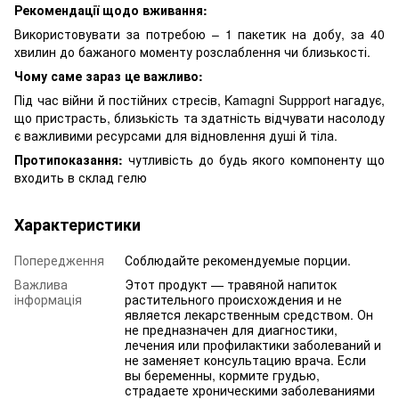
Рекомендації щодо вживання:
Використовувати за потребою – 1 пакетик на добу, за 40
хвилин до бажаного моменту розслаблення чи близькості.
Чому саме зараз це важливо:
Під час війни й постійних стресів, Kamagni Suppport нагадує,
що пристрасть, близькість та здатність відчувати насолоду
є важливими ресурсами для відновлення душі й тіла.
Протипоказання:
чутливість до будь якого компоненту що
входить в склад гелю
Характеристики
Попередження
Соблюдайте рекомендуемые порции.
Важлива
Этот продукт — травяной напиток
інформація
растительного происхождения и не
является лекарственным средством. Он
не предназначен для диагностики,
лечения или профилактики заболеваний и
не заменяет консультацию врача. Если
вы беременны, кормите грудью,
страдаете хроническими заболеваниями