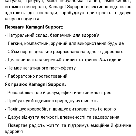
катуаба, трібулус, мака перуанська та ін.), амінокислот,
вітамінів і мінералів, Kamagni Suppport ефективно відновлює
здатність до насолоди, пробуджує пристрасть і дарує
яскраві відчуття.
Переваги Kamagni Support:
- Натуральний склад, безпечний для здоров’я
- Легкий, компактний, зручний для використання будь-де
- Об’єм порції ідеально розраховано на одного дорослого
- Дія починається через 40 хвилин та триває 3-4 години
- Не має негативного пост-ефекту
- Лабораторно протестований
Як працює Kamagni Support:
- Розслаблює тіло й розум, ефективно знімає стрес
- Пробуджує й підсилює природну чутливість
- Поліпшує кровообіг, підвищує витривалість і енергію
- Дарує відчуття легкості, впевненості та задоволення
- Повертає радість життя та підтримує емоційне й фізичне
здоров'я