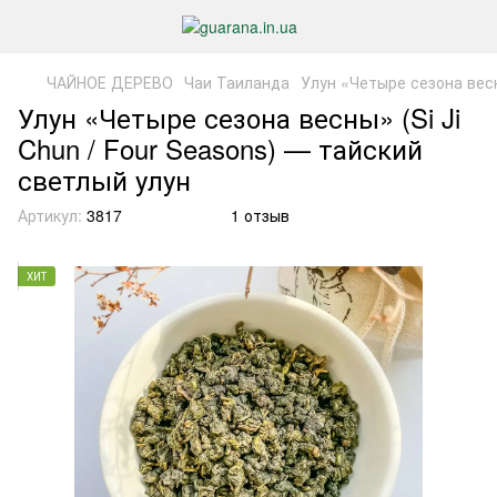
ЧАЙНОЕ ДЕРЕВО
Чаи Таиланда
Улун «Четыре сезона вес
Улун «Четыре сезона весны» (Si Ji
Chun / Four Seasons) — тайский
светлый улун
Артикул:
3817
1 отзыв
ХИТ