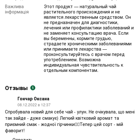
Важлива
Этот продукт — натуральный чай
інформація
растительного происхождения и не
является лекарственным средством. Он
не предназначен для диагностики,
лечения или профилактики заболеваний и
не заменяет консультацию врача. Если
вы беременны, кормите грудью,
страдаете хроническими заболеваниями
или принимаете лекарства —
проконсультируйтесь с врачом перед
употреблением. Возможна
индивидуальная чувствительность к
отдельным компонентам.
Отзывы
1
Гончар Оксана
08.12.2022 в 12:37
Спробувала новий для себе чай - улун. Не очікувала, що мені
так зайде - дуже смакує) Легкий квітковий аромат та
приємний смак - жодної гірчинки👌🏻Тепер цей сорт - мій
фаворит!
Ответить