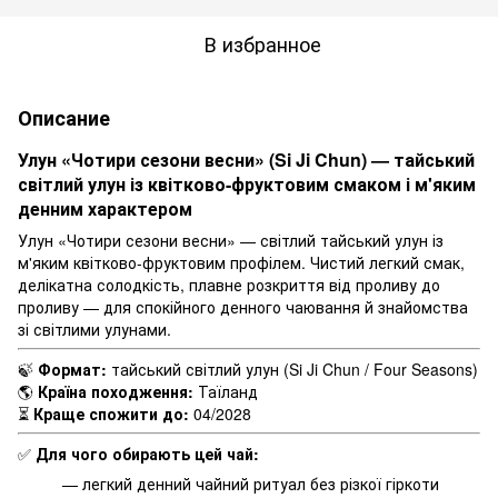
В избранное
Описание
Улун «Чотири сезони весни» (Si Ji Chun) — тайський
світлий улун із квітково-фруктовим смаком і м'яким
денним характером
Улун «Чотири сезони весни» — світлий тайський улун із
м'яким квітково-фруктовим профілем. Чистий легкий смак,
делікатна солодкість, плавне розкриття від проливу до
проливу — для спокійного денного чаювання й знайомства
зі світлими улунами.
🍃
Формат:
тайський світлий улун (Si Ji Chun / Four Seasons)
🌎
Країна походження:
Таїланд
⏳
Краще спожити до:
04/2028
✅
Для чого обирають цей чай:
— легкий денний чайний ритуал без різкої гіркоти