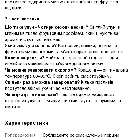
поступово відкриватимуться нові квіткові та фруктові
відтінки.
❓
Часті питання
Що таке улун «Чотири сезони весни»?
Світлий улун із
м'яким квітково-фруктовим профілем, який цінують за
ароматність і чистий смак.
Який смак у цього чаю?
Квітковий, свіжий, легкий, із
фруктовими відтінками та м'якою природною солодкістю.
Коли краще пити?
Найкраще вранці або вдень — для
спокійного чаювання та м'якого денного ритму.
Чи можна заварювати окропом?
Краще ні — оптимальна
температура 80–85°C. Окріп робить смак грубшим.
Скільки разів можна заварювати?
Кілька проливів,
поступово збільшуючи час настоювання.
Чи підходить новачкам?
Так, це один із найкращих
стартових улунів — м'який, чистий і дуже зрозумілий за
смаком.
Характеристики
Попередження
Соблюдайте рекомендуемые порции.