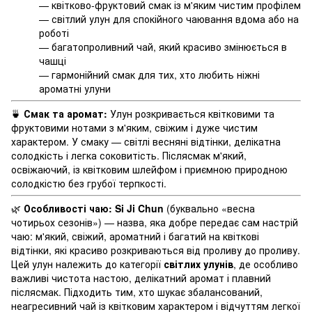
— квітково-фруктовий смак із м'яким чистим профілем
— світлий улун для спокійного чаювання вдома або на
роботі
— багатопроливний чай, який красиво змінюється в
чашці
— гармонійний смак для тих, хто любить ніжні
ароматні улуни
🍵
Смак та аромат:
Улун розкривається квітковими та
фруктовими нотами з м'яким, свіжим і дуже чистим
характером. У смаку — світлі весняні відтінки, делікатна
солодкість і легка соковитість. Післясмак м'який,
освіжаючий, із квітковим шлейфом і приємною природною
солодкістю без грубої терпкості.
🌿
Особливості чаю:
Si Ji Chun
(буквально «весна
чотирьох сезонів») — назва, яка добре передає сам настрій
чаю: м'який, свіжий, ароматний і багатий на квіткові
відтінки, які красиво розкриваються від проливу до проливу.
Цей улун належить до категорії
світлих улунів
, де особливо
важливі чистота настою, делікатний аромат і плавний
післясмак. Підходить тим, хто шукає збалансований,
неагресивний чай із квітковим характером і відчуттям легкої