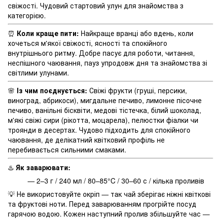
свіжості. Чудовий стартовий улун для знайомства з
категорією.
⏰
Коли краще пити:
Найкраще вранці або вдень, коли
хочеться м'якої свіжості, ясності та спокійного
внутрішнього ритму. Добре пасує для роботи, читання,
неспішного чаювання, пауз упродовж дня та знайомства зі
світлими улунами.
🌸
Із чим поєднується:
Свіжі фрукти (груші, персики,
виноград, абрикоси), мигдальне печиво, лимонне пісочне
печиво, ванільні бісквіти, медові тістечка, білий шоколад,
м'які свіжі сири (рікотта, моцарела), пелюстки фіалки чи
троянди в десертах. Чудово підходить для спокійного
чаювання, де делікатний квітковий профіль не
перебивається сильними смаками.
♨️
Як заварювати:
— 2–3 г / 240 мл / 80–85°C / 30–60 с / кілька проливів
💡 Не використовуйте окріп — так чай зберігає ніжні квіткові
та фруктові ноти. Перед заварюванням прогрійте посуд
гарячою водою. Кожен наступний пролив збільшуйте час —