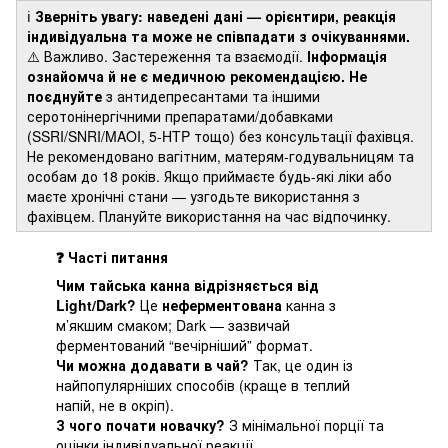
ℹ️
Зверніть увагу: наведені дані — орієнтири, реакція
індивідуальна та може не співпадати з очікуваннями.
⚠️ Важливо. Застереження та взаємодії.
Інформація
ознайомча й не є медичною рекомендацією.
Не
поєднуйте
з антидепресантами та іншими
серотонінергічними препаратами/добавками
(SSRI/SNRI/MAOI, 5-HTP тощо) без консультації фахівця.
Не рекомендовано вагітним, матерям-годувальницям та
особам до 18 років. Якщо приймаєте будь-які ліки або
маєте хронічні стани — узгодьте використання з
фахівцем. Плануйте використання на час відпочинку.
❓ Часті питання
Чим тайська канна відрізняється від
Light/Dark?
Це
неферментована
канна з
м’якшим смаком; Dark — зазвичай
ферментований “вечірніший” формат.
Чи можна додавати в чай?
Так, це один із
найпопулярніших способів (краще в теплий
напій, не в окріп).
З чого почати новачку?
З мінімальної порції та
оцінки індивідуальної реакції.