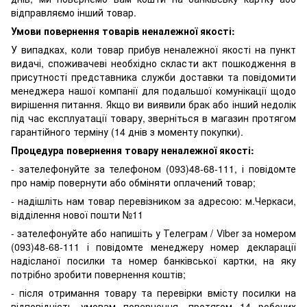
відправляємо інший товар.
Умови повернення товарів неналежної якості:
У випадках, коли товар прибув неналежної якості на пункт
видачі, споживачеві необхідно скласти акт пошкодження в
присутності представника служби доставки та повідомити
менеджера нашої компанії для подальшої комунікації щодо
вирішення питання. Якщо ви виявили брак або інший недолік
під час експлуатації товару, зверніться в магазин протягом
гарантійного терміну (14 днів з моменту покупки).
Процедура повернення товару неналежної якості:
- зателефонуйте за телефоном (093)48-68-111, і повідомте
про намір повернути або обміняти оплачений товар;
- надішліть нам товар перевізником за адресою: м.Черкаси,
відділення нової пошти №11
- зателефонуйте або напишіть у Телеграм / Viber за номером
(093)48-68-111 і повідомте менеджеру номер декларації
надісланої посилки та номер банківської картки, на яку
потрібно зробити повернення коштів;
- після отримання товару та перевірки вмісту посилки на
відповідність умовам повернення, протягом 14 робочих