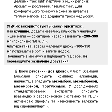
деякими “raw/light” партіями з інших регіонів).
Аромат — рослинний, “землистий”. Для
комфортнішого прийому можна змішувати з
теплим напоєм або додавати трохи меду/соку.
⚖️ 🌿
Як використовують Канну (орієнтири):
Найзручніше:
додати невелику кількість у чай/воду/
інший напій — орієнтиром часто називають
~200–300
мг
(приблизно
1/8 ч. л.
).
Альтернатива:
зовсім маленьку дрібку
~100–150
мг
потримати в роті й запити водою.
Починайте з мінімуму й підбирайте під себе.
Не
перевищуйте зазначене дозування.
🧬
Діючі речовини (довідково):
у листі
Sceletium
tortuosum
описують комплекс алкалоїдів,
найчастіше згадують
мезембрін, мезембренон,
мезембренол, тортуозамін
. У дослідженнях
стандартизованих екстрактів описують
взаємодію з серотоніновою системою та PDE4-
активністю (профіль та інтенсивність залежать
від сировини/партії).