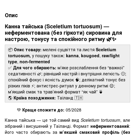
Опис
Канна тайська (Sceletium tortuosum) —
неферментована (без гіркоти) сировина для
настрою, тонусу та спокійного ритму 🌿✨
📦
Опис товару:
мелені суцвіття та листя
Sceletium
tortuosum,
у пошуку також:
kanna
,
kougoed
,
raw/light
type
,
non-fermented
✅
Для чого обирають:
м’яке розслаблення без “важкої”
седативності 🌿; рівніший настрій і внутрішня легкість 🙂;
спокійний фокус і ясність думок 🧠; делікатний тонус без
різких піків ⚡️; антистрес-ритуал у денному ритмі 😌;
м’якший смак та трав’яний формат “як чай” 🍵
🌎
Країна походження:
Таїланд 🇹🇭
💚
Краще спожити до:
05/2028
Канна тайська — це той самий вид
Sceletium tortuosum
, але
зібраний і висушений у Таїланді. Формат
неферментований
:
його часто обирають за
м’якший смаковий профіль (без