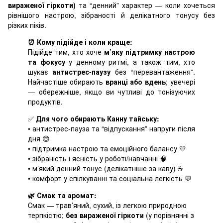
вираженої гіркоти)
та “денний” характер — коли хочеться
рівнішого настрою, зібраності й делікатного тонусу без
різких піків.
⏰ Кому підійде і коли краще:
Підійде тим, хто хоче
м’яку підтримку настрою
та фокусу
у денному ритмі, а також тим, хто
шукає
антистрес-паузу
без “перевантаження”.
Найчастіше обирають
вранці або вдень
; увечері
— обережніше, якщо ви чутливі до тонізуючих
продуктів.
✅
Для чого обирають Канну тайську:
• антистрес-пауза та “відпускання” напруги після
дня 😌
• підтримка настрою та емоційного балансу 💛
• зібраність і ясність у роботі/навчанні 🧠
• м’який денний тонус (делікатніше за каву) ☕️
• комфорт у спілкуванні та соціальна легкість 💬
🌿 Смак та аромат:
Смак — трав’яний, сухий, із легкою природною
терпкістю;
без вираженої гіркоти
(у порівнянні з