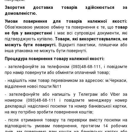
Зворотня доставка товарів здійснюється за
домовленістю.
Умови повернення для товарів належної якості:
Обов'язковою умовою обміну та повернення є те, що
товар
не був у використанні
і має всі супровідні документи, які
підтверджують купівлю.
Товари, які використовувалися, не
можуть бути повернуті.
Відкриті пакетики, пляшечки або
інша упаковка не можуть бути повернуті.
Процедура повернення товару належної якості:
- зателефонуйте за телефоном (093)48-68-111, і повідомте
про намір повернути або обміняти оплачений товар;
- надішліть нам товар перевізником за адресою: м.Черкаси,
відділення нової пошти №11
- зателефонуйте або напишіть у Телеграм або Viber за
номером (093)48-68-111 і повідомте менеджеру номер
декларації надісланої посилки та номер банківської картки,
на яку потрібно зробити повернення коштів;
- після отримання товару та перевірки вмісту посилки на
відповідність умовам повернення, протягом 14 робочих
днів, ми повернемо вам кошти на банківську картку або