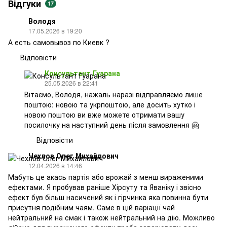
Відгуки
17
Володя
17.05.2026 в 19:20
А есть самовывоз по Киевк ?
Відповісти
Консультант Гуарана
25.05.2026 в 22:41
Вітаємо, Володя, нажаль наразі відправляємо лише
поштою: новою та укрпоштою, але досить хутко і
новою поштою ви вже можете отримати вашу
посилочку на наступний день після замовлення 🤗
Відповісти
Чехлов Олег Михайлович
12.04.2026 в 14:46
Мабуть це акась партія або врожай з менш вираженими
ефектами. Я пробував раніше Хірсуту та Яваніку і звісно
ефект був більш насичений як і гірчинка яка повинна бути
присутня подібним чаям. Саме в цій варіації чай
нейтральний на смак і також нейтральний на дію. Можливо