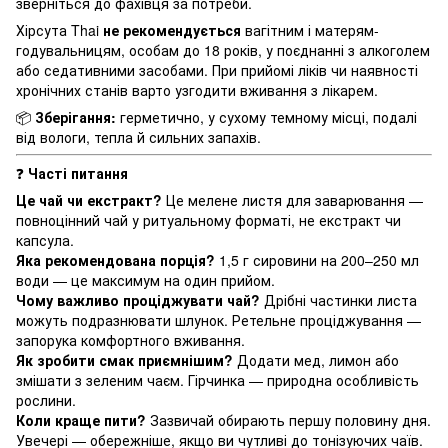
зверніться до фахівця за потреби.
Хірсута Thai
не рекомендується
вагітним і матерям-
годувальницям, особам до 18 років, у поєднанні з алкоголем
або седативними засобами. При прийомі ліків чи наявності
хронічних станів варто узгодити вживання з лікарем.
📦
Зберігання:
герметично, у сухому темному місці, подалі
від вологи, тепла й сильних запахів.
❓
Часті питання
Це чай чи екстракт?
Це мелене листя для заварювання —
повноцінний чай у ритуальному форматі, не екстракт чи
капсула.
Яка рекомендована порція?
1,5 г сировини на 200–250 мл
води — це максимум на один прийом.
Чому важливо проціджувати чай?
Дрібні частинки листа
можуть подразнювати шлунок. Ретельне проціджування —
запорука комфортного вживання.
Як зробити смак приємнішим?
Додати мед, лимон або
змішати з зеленим чаєм. Гірчинка — природна особливість
рослини.
Коли краще пити?
Зазвичай обирають першу половину дня.
Увечері — обережніше, якщо ви чутливі до тонізуючих чаїв.