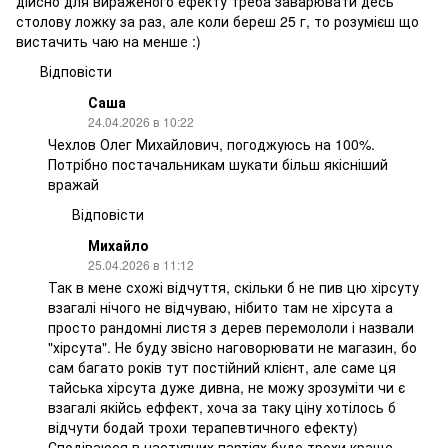
дійсно для вираженого ефекту треба заварювати десь
столову ложку за раз, але коли береш 25 г, то розумієш що
вистачить чаю на менше :)
Відповісти
Саша
24.04.2026 в 10:22
Чехлов Олег Михайлович, погоджуюсь на 100%.
Потрібно постачальникам шукати більш якісніший
вражай
Відповісти
Михайло
25.04.2026 в 11:12
Так в мене схожі відчуття, скільки б не пив цю хірсуту
взагалі нічого не відчуваю, нібито там не хірсута а
просто рандомні листя з дерев перемололи і назвали
"хірсута". Не буду звісно наговорювати не магазин, бо
сам багато років тут постійний клієнт, але саме ця
тайська хірсута дуже дивна, не можу зрозуміти чи є
взагалі якійсь еффект, хоча за таку ціну хотілось б
відчути бодай трохи терапевтичного ефекту)
Сподіваюся в наступних партіях буде трохи краще