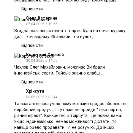
Відповісти
Сова Катерина
27.04.2026 в 19:56
Згодна, взагалі остання +- партія була на початку року,
далі - хоч відразу 25 завари - по нулях(
Відповісти
Короткий Олексій
30.04.2026 в 14:55
Чехлов Олег Михайлович, можливо Ви брали
індонезійські сорти. Тайські значно слабші.
Відповісти
Хрінсута
22.05.2026 в 03:44
Та взагалі незрозуміло чому магазин продає абсолютно
неробочий продукт. І тут вже не пройде "така партія,
різний ефект". Конкретно ця хірсута - це повна лажа.
Якщо індонезійської немає можливості дістати, то
навіщо оцево продавати - я не розумію. До інших
продуктів претензій ніколи не було.