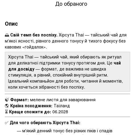
До обраного
Опис
🌅
Свій темп без поспіху.
Хірсута Thai — тайський чай для
м'якої ясності, рівного денного тонусу й тихого фокусу без
кавових «гойдалок».
Хірсута Thai — тайський чай, який обирають як ритуал
для делікатної підтримки тонусу протягом дня. Це
чай
для досвіду
— формат, де важлива не швидка
стимуляція, а рівний, спокійний внутрішній ритм.
Ідеальний компаньйон для роботи, читання й моментів,
коли хочеться зібраності без поспіху.
🍃
Формат:
мелене листя для заварювання
🌎
Країна походження:
Таїланд
⏳
Краще спожити до:
06.2028
✅
Для чого обирають Хірсута Thai:
— м'який денний тонус без різких піків і спадів