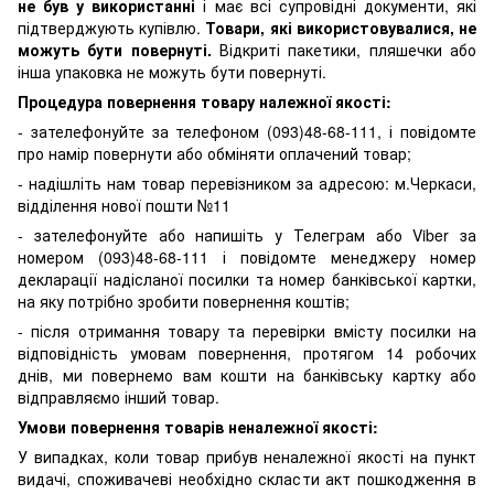
не був у використанні
і має всі супровідні документи, які
підтверджують купівлю.
Товари, які використовувалися, не
можуть бути повернуті.
Відкриті пакетики, пляшечки або
інша упаковка не можуть бути повернуті.
Процедура повернення товару належної якості:
- зателефонуйте за телефоном (093)48-68-111, і повідомте
про намір повернути або обміняти оплачений товар;
- надішліть нам товар перевізником за адресою: м.Черкаси,
відділення нової пошти №11
- зателефонуйте або напишіть у Телеграм або Viber за
номером (093)48-68-111 і повідомте менеджеру номер
декларації надісланої посилки та номер банківської картки,
на яку потрібно зробити повернення коштів;
- після отримання товару та перевірки вмісту посилки на
відповідність умовам повернення, протягом 14 робочих
днів, ми повернемо вам кошти на банківську картку або
відправляємо інший товар.
Умови повернення товарів неналежної якості:
У випадках, коли товар прибув неналежної якості на пункт
видачі, споживачеві необхідно скласти акт пошкодження в