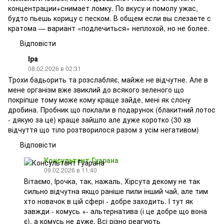
концентрации+снимает ломку. По вкусу и помолу ужас,
будто пьешь корицу с песком. В общем если вы слезаете с
кратома — вариант «подлечиться» неплохой, но не более.
Відповісти
Іра
08.02.2026 в 02:31
Трохи бадьорить та розслабляє, майже не відчутне. Але в
мене організм вже звиклий до всякого зеленого що
покріпше тому може кому краще зайде, мені як слону
дробина. Пробник що поклали в подарунок (блакитний лотос
- дякую за це) краще зайшло але дуже коротко (30 хв
відчуття що тіло розтворилося разом з усім негативом)
Відповісти
Консультант Гуарана
09.02.2026 в 11:40
Вітаємо, Ірочка, так, нажаль, Хірсута декому не так
сильно відчутна якщо раніше пили інший чай, але тим
хто новачок в цій сфері - добре заходить. І тут як
завжди - комусь +- альтернатива (і це добре що вона
є), а комусь не дуже. Всі різно реагують