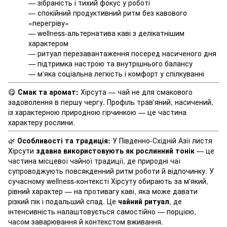
— зібраність і тихий фокус у роботі
— спокійний продуктивний ритм без кавового
«перегріву»
— wellness-альтернатива каві з делікатнішим
характером
— ритуал перезавантаження посеред насиченого дня
— підтримка настрою та внутрішнього балансу
— м'яка соціальна легкість і комфорт у спілкуванні
😋
Смак та аромат:
Хірсута — чай не для смакового
задоволення в першу чергу. Профіль трав'яний, насичений,
із характерною природною гірчинкою — це частина
характеру рослини.
🌿
Особливості та традиція:
У Південно-Східній Азії листя
Хірсути
здавна використовують як рослинний тонік
— це
частина місцевої чайної традиції, де природні чаї
супроводжують повсякденний ритм роботи й відпочинку. У
сучасному wellness-контексті Хірсуту обирають за м'який,
рівний характер — на противагу каві, яка може давати
різкий пік і подальший спад. Це
чайний ритуал
, де
інтенсивність налаштовується самостійно — порцією,
часом заварювання й контекстом вживання.