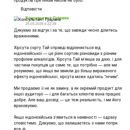
Відповісти
Консультант Гуарана
25.05.2026 в 22:39
Дякуємо за відгук і за те, що завжди чесно ділитесь
враженнями.
Хірсута сорту Тай справді відрізняється від
індонезійської — це різні сортові різновиди з різним
профілем алкалоїдів. Хірсута Тай м'якша за дією, і для
частини покупців це саме те, що потрібно — але ми
розуміємо, що якщо ви звикли до більш вираженого
ефекту індонезійської, хірсута може здатись "нічим".
Ми продаємо її не як заміну, а як окремий продукт для
іншої аудиторії — і для багатьох клієнтів вона працює
добре. Але ваш досвід — це теж реальність, і ми його
враховуємо.
Якщо індонезійська з'явиться в наявності — одразу
сповістимо. Дякуємо, що залишаєтесь з нами попри
все 🙏