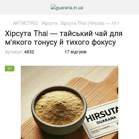
АНТИСТРЕС
Хірсута
Хірсута Thai (Hirsuta) — 10 г
Хірсута Thai — тайський чай для
м'якого тонусу й тихого фокусу
Артикул:
4832
17 відгуків
ХІТ