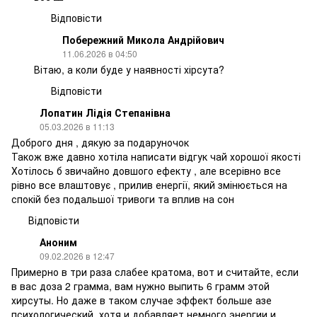
Відповісти
Побережний Микола Андрійович
11.06.2026 в 04:50
Вітаю, а коли буде у наявності хірсута?
Відповісти
Лопатин Лідія Степанівна
05.03.2026 в 11:13
Доброго дня , дякую за подаруночок
Також вже давно хотіла написати відгук чай хорошої якості
Хотілось б звичайно довшого ефекту , але всерівно все
рівно все влаштовує , прилив енергії, який змінюється на
спокій без подальшої тривоги та вплив на сон
Відповісти
Аноним
09.02.2026 в 12:47
Примерно в три раза слабее кратома, вот и считайте, если
в вас доза 2 грамма, вам нужно выпить 6 грамм этой
хирсуты. Но даже в таком случае эффект больше азе
психологический, хотя и добавляет немного энергии и