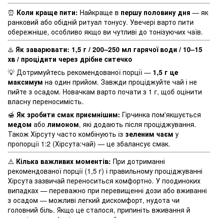
⏰
Коли краще пити:
Найкраще в
першу половину дня
— як
ранковий або обідній ритуал тонусу. Увечері варто пити
обережніше, особливо якщо ви чутливі до тонізуючих чаїв.
♨️
Як заварювати:
1,5 г / 200–250 мл гарячої води / 10–15
хв / процідити через дрібне ситечко
💡 Дотримуйтесь рекомендованої порції —
1,5 г це
максимум
на один прийом. Завжди проціджуйте чай і не
пийте з осадом. Новачкам варто почати з 1 г, щоб оцінити
власну переносимість.
🍯
Як зробити смак приємнішим:
Гірчинка пом'якшується
медом
або
лимоном
, які додають після проціджування.
Також Хірсуту часто комбінують із
зеленим чаєм
у
пропорції 1:2 (Хірсута:чай) — це збалансує смак.
⚠️
Кілька важливих моментів:
При дотриманні
рекомендованої порції (1,5 г) і правильному проціджуванні
Хірсута зазвичай переноситься комфортно. У поодиноких
випадках — переважно при перевищенні дози або вживанні
з осадом — можливі легкий дискомфорт, нудота чи
головний біль. Якщо це сталося, припиніть вживання й