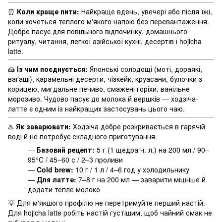
⏰
Коли краще пити:
Найкраще вдень, увечері або після їжі,
коли хочеться теплого м'якого напою без перевантаження.
Добре пасує для повільного відпочинку, домашнього
ритуалу, читання, легкої азійської кухні, десертів і hojicha
latte.
🍰
Із чим поєднується:
Японські солодощі (моті, дораякі,
ваґаші), карамельні десерти, чізкейк, круасани, булочки з
корицею, мигдальне печиво, смажені горіхи, ванільне
морозиво. Чудово пасує до молока й вершків — ходзіча-
латте є одним із найкращих застосувань цього чаю.
♨️
Як заварювати:
Ходзіча добре розкривається в гарячій
воді й не потребує складного приготування.
—
Базовий рецепт:
5 г (1 щедра ч. л.) на 200 мл / 90–
95°C / 45–60 с / 2–3 проливи
—
Cold brew:
10 г / 1 л / 4–6 год у холодильнику
—
Для латте:
7–8 г на 200 мл — заварити міцніше й
додати тепле молоко
💡 Для м'якшого профілю не перетримуйте перший настій.
Для hojicha latte робіть настій густішим, щоб чайний смак не