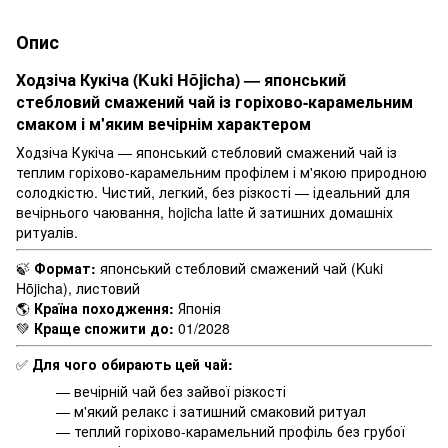
Опис
Ходзіча Кукіча (Kuki Hōjicha) — японський
стебловий смажений чай із горіхово-карамельним
смаком і м'яким вечірнім характером
Ходзіча Кукіча — японський стебловий смажений чай із
теплим горіхово-карамельним профілем і м'якою природною
солодкістю. Чистий, легкий, без різкості — ідеальний для
вечірнього чаювання, hojicha latte й затишних домашніх
ритуалів.
🍃
Формат:
японський стебловий смажений чай (Kuki
Hōjicha), листовий
🌎
Країна походження:
Японія
💚
Краще спожити до:
01/2028
✅
Для чого обирають цей чай:
— вечірній чай без зайвої різкості
— м'який релакс і затишний смаковий ритуал
— теплий горіхово-карамельний профіль без грубої