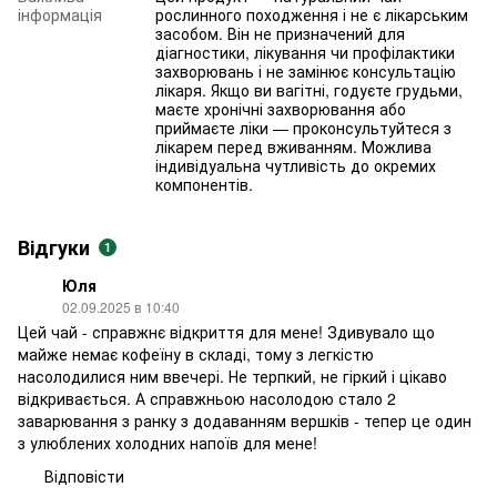
інформація
рослинного походження і не є лікарським
засобом. Він не призначений для
діагностики, лікування чи профілактики
захворювань і не замінює консультацію
лікаря. Якщо ви вагітні, годуєте грудьми,
маєте хронічні захворювання або
приймаєте ліки — проконсультуйтеся з
лікарем перед вживанням. Можлива
індивідуальна чутливість до окремих
компонентів.
Відгуки
1
Юля
02.09.2025 в 10:40
Цей чай - справжнє відкриття для мене! Здивувало що
майже немає кофеїну в складі, тому з легкістю
насолодилися ним ввечері. Не терпкий, не гіркий і цікаво
відкривається. А справжньою насолодою стало 2
заварювання з ранку з додаванням вершків - тепер це один
з улюблених холодних напоїв для мене!
Відповісти