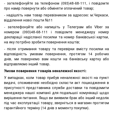
- зателефонуйте за телефоном (093)48-68-111, і повідомте
про намір повернути або обміняти оплачений товар;
- надішліть нам товар перевізником за адресою: м.Черкаси,
відділення нової пошти №11
- зателефонуйте або напишіть у Телеграм або Viber за
номером (093)48-68-111 і повідомте менеджеру номер
декларації надісланої посилки та номер банківської картки,
на яку потрібно зробити повернення коштів;
- після отримання товару та перевірки вмісту посилки на
відповідність умовам повернення, протягом 14 робочих
днів, ми повернемо вам кошти на банківську картку або
відправляємо інший товар.
Умови повернення товарів неналежної якості:
У випадках, коли товар прибув неналежної якості на пункт
видачі, споживачеві необхідно скласти акт пошкодження в
присутності представника служби доставки та повідомити
менеджера нашої компанії для подальшої комунікації щодо
вирішення питання. Якщо ви виявили брак або інший недолік
під час експлуатації товару, зверніться в магазин протягом
гарантійного терміну (14 днів з моменту покупки).