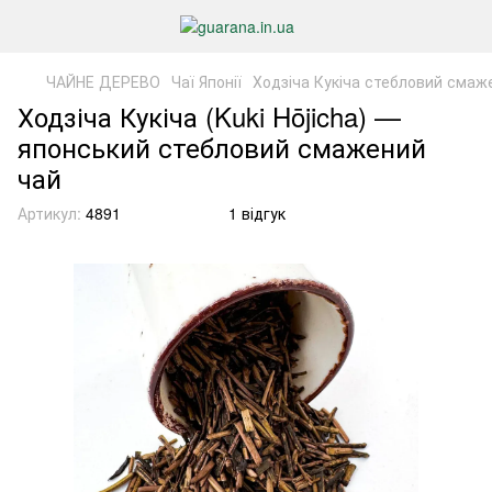
ЧАЙНЕ ДЕРЕВО
Чаї Японії
Ходзіча Кукіча стебловий смаж
Ходзіча Кукіча (Kuki Hōjicha) —
японський стебловий смажений
чай
Артикул:
4891
1 відгук