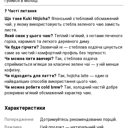
губився в молоці.
❓
Часті питання
Що таке Kuki Hōjicha?
Японський стебловий обсмажений
чай, у якому використовують стебла зеленого чаю замість
листя.
Який смак у цього чаю?
Теплий і м'який, з нотами печеного
горіха, карамелі та легкого деревного диму.
Чи буде гірчити?
Зазвичай ні — стеблова ходзіча цінується
саме за чистий і комфортний профіль без терпкості.
Чи можна пити ввечері?
Так, стеблова ходзіча
сприймається м'якше за класичні зелені чаї — у ній менше
кофеїну.
Чи підходить для латте?
Так, hojicha latte — один із
найвдаліших способів використання цього чаю.
Чи можна робити cold brew?
Так, холодний настій добре
розкриває м'який обсмажений характер чаю.
Характеристики
Попередження
Дотримуйтесь рекомендованих порцій.
Важлива
Цей продукт — натуральний чай