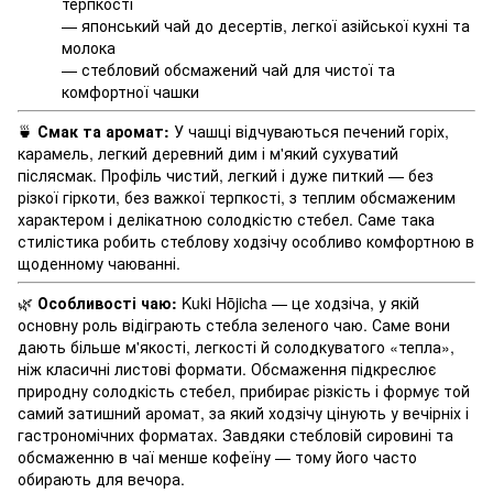
терпкості
— японський чай до десертів, легкої азійської кухні та
молока
— стебловий обсмажений чай для чистої та
комфортної чашки
🍵
Смак та аромат:
У чашці відчуваються печений горіх,
карамель, легкий деревний дим і м'який сухуватий
післясмак. Профіль чистий, легкий і дуже питкий — без
різкої гіркоти, без важкої терпкості, з теплим обсмаженим
характером і делікатною солодкістю стебел. Саме така
стилістика робить стеблову ходзічу особливо комфортною в
щоденному чаюванні.
🌿
Особливості чаю:
Kuki Hōjicha — це ходзіча, у якій
основну роль відіграють стебла зеленого чаю. Саме вони
дають більше м'якості, легкості й солодкуватого «тепла»,
ніж класичні листові формати. Обсмаження підкреслює
природну солодкість стебел, прибирає різкість і формує той
самий затишний аромат, за який ходзічу цінують у вечірніх і
гастрономічних форматах. Завдяки стебловій сировині та
обсмаженню в чаї менше кофеїну — тому його часто
обирають для вечора.