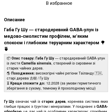
В избранное
Описание
Габа Гу Шу — стародеревний GABA-улун із
медово-смолистим профілем, м’яким
спокоєм і глибоким теруарним характером 🌳
🍵
📦
Опис товару:
Габа Гу Шу
— стародеревний GABA-улун
із листя
Camellia sinensis
, створений із сировини зі
старих чайних дерев.
🌎
Походження:
високогірні чайні регіони Таїланду 🇹🇭,
старі дерева 古樹 / Гу Шу
⏳
Краще спожити до:
12.2028
(за умови герметичного
зберігання в сухому, темному й прохолодному місці)
Гу Шу
означає чай із
старих дерев
, коренева система яких
глибше працює з ґрунтом і мінералами. У поєднанні з
GABA-
обробкою
це дає чай із особливим характером: спокійним,