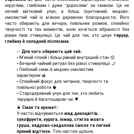
округлим, глибоким і дуже “дорослим” за смаком. Це не
легкий квітковий улун, а більш ґрунтовний, медово-
смолистий чай із м’якою деревною благородністю. Його
часто обирають для вечора, повільних розмов, спокійної
творчості та тих моментів, коли хочеться зібраності без
різких піків стимуляції. Це чай для тих, хто цінує
теруар,
глибину й складний післясмак
.
✅
Для чого обирають цей чай:
• М’який спокій і більш рівний внутрішній стан 😌
• Вечірній чайний ритуал без різкої стимуляції 🌙
• Глибокий смак із медово-смолистим
характером 🍯
• Спокійний фокус для читання, творчості та
повільної роботи 🧠
• Стародеревний улун для тих, хто любить
теруарні й багатошарові чаї 🌳
🍵
Смак та аромат:
У настої відчуваються
мед дикоцвітів,
сухофрукти, курага, інжир, стигла жовта
груша, кедрово-сандалова смола та легкий
пряний відтінок
. Тіло настою щільне,