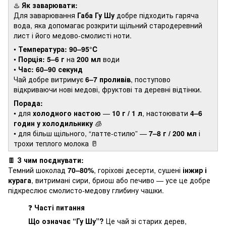
♨️
Як заварювати:
Для заварювання
Габа Гу Шу
добре підходить гаряча
вода, яка допомагає розкрити щільний стародеревний
лист і його медово-смолисті ноти.
•
Температура:
90–95°C
•
Порція:
5–6 г
на
200 мл
води
•
Час:
60–90 секунд
Чай добре витримує
6–7 проливів
, поступово
відкриваючи нові медові, фруктові та деревні відтінки.
Порада:
• для
холодного настою
—
10 г / 1 л
, настоювати
4–6
годин у холодильнику
🧊
• для більш щільного, “латте-стилю” —
7–8 г / 200 мл
і
трохи теплого молока 🥛
🍫
З чим поєднувати:
Темний шоколад
70–80%
, горіхові десерти, сушені
інжир і
курага
, витримані сири, бриош або печиво — усе це добре
підкреслює смолисто-медову глибину чашки.
❓
Часті питання
Що означає “Гу Шу”?
Це чай зі старих дерев,