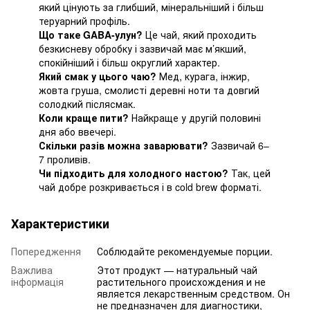
який цінують за глибший, мінеральніший і більш
теруарний профіль.
Що таке GABA-улун?
Це чай, який проходить
безкисневу обробку і зазвичай має м’якший,
спокійніший і більш округлий характер.
Який смак у цього чаю?
Мед, курага, інжир,
жовта груша, смолисті деревні ноти та довгий
солодкий післясмак.
Коли краще пити?
Найкраще у другій половині
дня або ввечері.
Скільки разів можна заварювати?
Зазвичай 6–
7 проливів.
Чи підходить для холодного настою?
Так, цей
чай добре розкривається і в cold brew форматі.
Характеристики
Попередження
Соблюдайте рекомендуемые порции.
Важлива
Этот продукт — натуральный чай
інформація
растительного происхождения и не
является лекарственным средством. Он
не предназначен для диагностики,