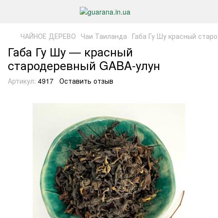
ЧАЙНОЕ ДЕРЕВО
Чаи Таиланда
Габа Гу Шу красный стар
Габа Гу Шу — красный
стародеревный GABA-улун
Артикул:
4917
Оставить отзыв