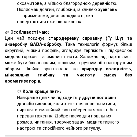
оксамитове, з м’якою благородною деревністю.
Післясмак довгий, глибокий, із хвилею
хуейґань
— приємної медової солодкості, яка
повертається вже після ковтка.
🌿
Особливості чаю:
Цей чай поєднує
стародеревну сировину (Гу Шу)
та
анаеробну GABA-обробку
. Така технологія формує більш
округлий, м’який профіль, згладжує терпкість і підкреслює
медово-горіхові та смолисті ноти. Залежно від партії лист
може бути більш зрілим, цілісним, з ручним або напівручним
збором. Лінійка орієнтована на
природну солодкість,
мінеральну глибину та чистоту смаку без
ароматизаторів
.
⏰
Коли краще пити:
Найкраще цей чай підходить
у другій половині
дня або ввечері
, коли хочеться сповільнитися,
вирівняти емоційний фон і зберегти ясність без
перевантаження. Добре пасує для повільних
розмов, читання, творчих задач, медитативного
настрою та спокійного чайного ритуалу.