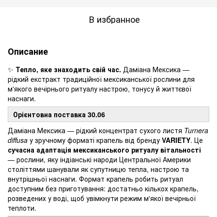
В избранное
Описание
✨
Тепло, яке знаходить свій час.
Даміана Мексика —
рідкий екстракт традиційної мексиканської рослини для
м'якого вечірнього ритуалу настрою, тонусу й життєвої
наснаги.
Орієнтовна поставка 30.06
Даміана Мексика — рідкий концентрат сухого листя
Turnera
diffusa
у зручному форматі крапель від бренду
VARIETY
. Це
сучасна адаптація мексиканського ритуалу вітальності
— рослини, яку індіанські народи Центральної Америки
століттями шанували як супутницю тепла, настрою та
внутрішньої наснаги. Формат крапель робить ритуал
доступним без приготування: достатньо кількох крапель,
розведених у воді, щоб увімкнути режим м'якої вечірньої
теплоти.