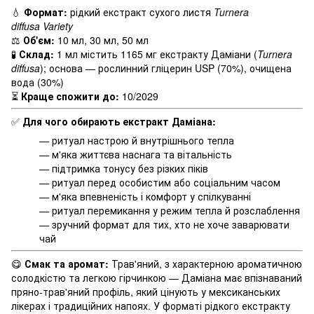
💧
Формат:
рідкий екстракт сухого листя
Turnera
diffusa
Variety
⚖️
Об'єм:
10 мл, 30 мл, 50 мл
🧪
Склад:
1 мл містить 1165 мг екстракту Даміани (
Turnera
diffusa
); основа — рослинний гліцерин USP (70%), очищена
вода (30%)
⏳
Краще спожити до:
10/2029
✅
Для чого обирають екстракт Даміана:
— ритуал настрою й внутрішнього тепла
— м'яка життєва наснага та вітальність
— підтримка тонусу без різких піків
— ритуал перед особистим або соціальним часом
— м'яка впевненість і комфорт у спілкуванні
— ритуал перемикання у режим тепла й розслаблення
— зручний формат для тих, хто не хоче заварювати
чай
😋
Смак та аромат:
Трав'яний, з характерною ароматичною
солодкістю та легкою гірчинкою — Даміана має впізнаваний
пряно-трав'яний профіль, який цінують у мексиканських
лікерах і традиційних напоях. У форматі рідкого екстракту