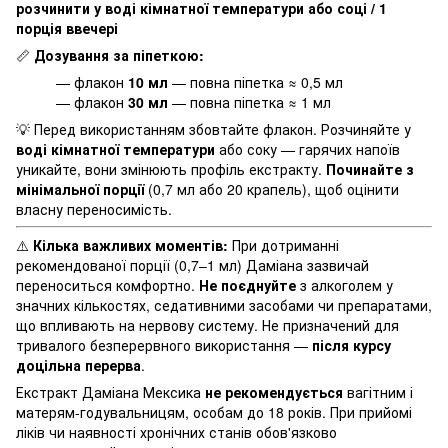
розчинити у воді кімнатної температури або соці / 1
порція ввечері
📏
Дозування за піпеткою:
— флакон
10 мл
— повна піпетка ≈ 0,5 мл
— флакон
30 мл
— повна піпетка ≈ 1 мл
💡 Перед використанням збовтайте флакон. Розчиняйте у
воді кімнатної температури
або соку — гарячих напоїв
уникайте, вони змінюють профіль екстракту.
Починайте з
мінімальної порції
(0,7 мл або 20 крапель), щоб оцінити
власну переносимість.
⚠️
Кілька важливих моментів:
При дотриманні
рекомендованої порції (0,7–1 мл) Даміана зазвичай
переноситься комфортно.
Не поєднуйте
з алкоголем у
значних кількостях, седативними засобами чи препаратами,
що впливають на нервову систему. Не призначений для
тривалого безперервного використання —
після курсу
доцільна перерва
.
Екстракт Даміана Мексика
не рекомендується
вагітним і
матерям-годувальницям, особам до 18 років. При прийомі
ліків чи наявності хронічних станів обов'язково