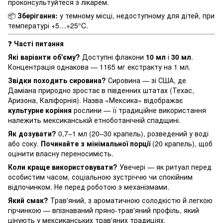
проконсультуйтеся з лікарем.
📦
Зберігання:
у темному місці, недоступному для дітей, при
температурі +5…+25°C.
❓
Часті питання
Які варіанти об'єму?
Доступні флакони
10 мл
і
30 мл
.
Концентрація однакова — 1165 мг екстракту на 1 мл.
Звідки походить сировина?
Сировина — зі США, де
Даміана природно зростає в південних штатах (Техас,
Аризона, Каліфорнія). Назва «Мексика» відображає
культурне коріння
рослини — її традиційне використання
належить мексиканській етноботанічній спадщині.
Як дозувати?
0,7–1 мл (20–30 крапель), розведений у воді
або соку.
Починайте з мінімальної порції
(20 крапель), щоб
оцінити власну переносимість.
Коли краще використовувати?
Увечері — як ритуал перед
особистим часом, соціальною зустріччю чи спокійним
відпочинком. Не перед роботою з механізмами.
Який смак?
Трав'яний, з ароматичною солодкістю й легкою
гірчинкою — впізнаваний пряно-трав'яний профіль, який
цінують у мексиканських трав'яних традиціях.