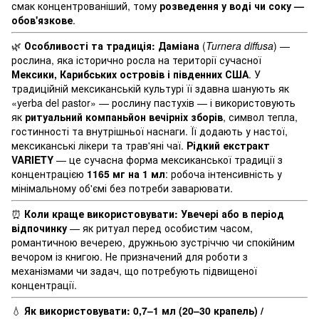
смак концентрованіший, тому
розведення у воді чи соку —
обов'язкове
.
🌿
Особливості та традиція:
Даміана
(
Turnera diffusa
) —
рослина, яка історично росла на території сучасної
Мексики, Карибських островів і південних США
. У
традиційній мексиканській культурі її здавна шанують як
«yerba del pastor» — рослину пастухів — і використовують
як
ритуальний компаньйон вечірніх зборів
, символ тепла,
гостинності та внутрішньої наснаги. Її додають у настої,
мексиканські лікери та трав'яні чаї.
Рідкий екстракт
VARIETY
— це сучасна форма мексиканської традиції з
концентрацією
1165 мг на 1 мл
: робоча інтенсивність у
мінімальному об'ємі без потреби заварювати.
⏰
Коли краще використовувати:
Увечері або в період
відпочинку
— як ритуал перед особистим часом,
романтичною вечерею, дружньою зустріччю чи спокійним
вечором із книгою. Не призначений для роботи з
механізмами чи задач, що потребують підвищеної
концентрації.
💧
Як використовувати:
0,7–1 мл (20–30 крапель) /