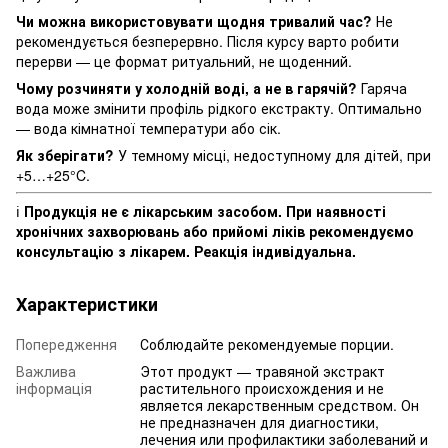
Чи можна використовувати щодня тривалий час?
Не
рекомендується безперервно. Після курсу варто робити
перерви — це формат ритуальний, не щоденний.
Чому розчиняти у холодній воді, а не в гарячій?
Гаряча
вода може змінити профіль рідкого екстракту. Оптимально
— вода кімнатної температури або сік.
Як зберігати?
У темному місці, недоступному для дітей, при
+5…+25°C.
ℹ️
Продукція не є лікарським засобом. При наявності
хронічних захворювань або прийомі ліків рекомендуємо
консультацію з лікарем. Реакція індивідуальна.
Характеристики
Попередження
Соблюдайте рекомендуемые порции.
Важлива
Этот продукт — травяной экстракт
інформація
растительного происхождения и не
является лекарственным средством. Он
не предназначен для диагностики,
лечения или профилактики заболеваний и