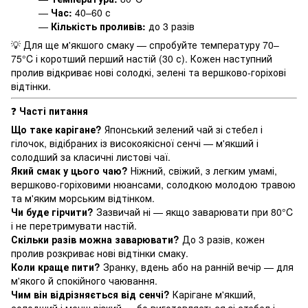
—
Час:
40–60 с
—
Кількість проливів:
до 3 разів
💡 Для ще м'якшого смаку — спробуйте температуру 70–
75°C і коротший перший настій (30 с). Кожен наступний
пролив відкриває нові солодкі, зелені та вершково-горіхові
відтінки.
❓
Часті питання
Що таке карігане?
Японський зелений чай зі стебел і
гілочок, відібраних із високоякісної сенчі — м'якший і
солодший за класичні листові чаї.
Який смак у цього чаю?
Ніжний, свіжий, з легким умамі,
вершково-горіховими нюансами, солодкою молодою травою
та м'яким морським відтінком.
Чи буде гірчити?
Зазвичай ні — якщо заварювати при 80°C
і не перетримувати настій.
Скільки разів можна заварювати?
До 3 разів, кожен
пролив розкриває нові відтінки смаку.
Коли краще пити?
Зранку, вдень або на ранній вечір — для
м'якого й спокійного чаювання.
Чим він відрізняється від сенчі?
Карігане м'якший,
солодший і менш різкий — бо виготовляється зі стебел і