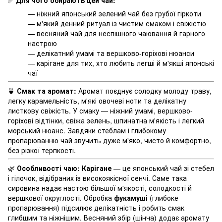
— ніжний японський зелений чай без грубої гіркоти
— м'який денний ритуал із чистим смаком і свіжістю
— весняний чай для неспішного чаювання й гарного
настрою
— делікатний умамі та вершково-горіхові нюанси
— карігане для тих, хто любить легші й м'якші японські
чаї
🍵
Смак та аромат:
Аромат поєднує солодку молоду траву,
легку карамельність, м'які овочеві ноти та делікатну
листкову свіжість. У смаку — ніжний умамі, вершково-
горіхові відтінки, свіжа зелень, шпинатна м'якість і легкий
морський нюанс. Завдяки стеблам і глибокому
пропарюванню чай звучить дуже м'яко, чисто й комфортно,
без різкої терпкості.
🌿
Особливості чаю:
Карігане
— це японський чай зі стебел
і гілочок, відібраних із високоякісної сенчі. Саме така
сировина надає настою більшої м'якості, солодкості й
вершкової округлості. Обробка
фукамуші
(глибоке
пропарювання) підсилює делікатність і робить смак
глибшим та ніжнішим. Весняний збір (шінча) додає аромату