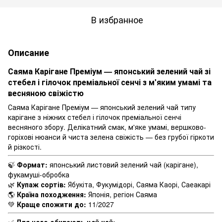
В избранное
Описание
Саяма Карігане Преміум — японський зелений чай зі
стебел і гілочок преміальної сенчі з м'яким умамі та
весняною свіжістю
Саяма Карігане Преміум — японський зелений чай типу
карігане з ніжних стебел і гілочок преміальної сенчі
весняного збору. Делікатний смак, м'яке умамі, вершково-
горіхові нюанси й чиста зелена свіжість — без грубої гіркоти
й різкості.
🍃
Формат:
японський листовий зелений чай (карігане),
фукамуші-обробка
🌿
Купаж сортів:
Ябукіта, Фукумідорі, Саяма Каорі, Саеакарі
🌎
Країна походження:
Японія, регіон Саяма
💚
Краще спожити до:
11/2027
✅
Для чого обирають цей чай: