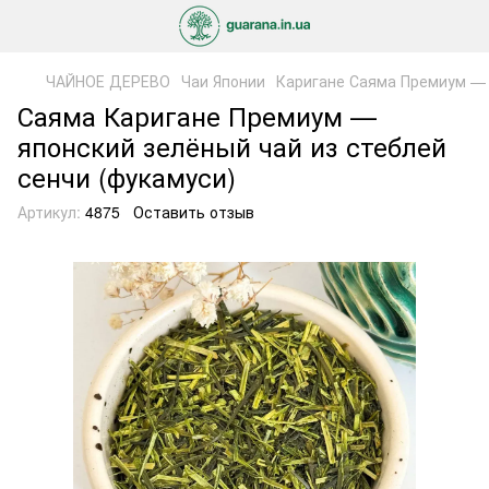
ЧАЙНОЕ ДЕРЕВО
Чаи Японии
Каригане Саяма Премиум — 
Саяма Каригане Премиум —
японский зелёный чай из стеблей
сенчи (фукамуси)
Артикул:
4875
Оставить отзыв