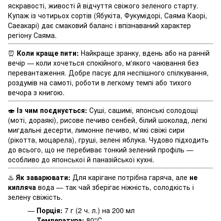
яскравості, живості й відчуття свіжого зеленого старту.
Купаж із чотирьох сортів (Ябукіта, Фукумідорі, Саяма Каорі,
Саеакарі) дає смаковий баланс і впізнаваний характер
регіону Саяма.
⏰
Коли краще пити:
Найкраще зранку, вдень або на ранній
вечір — коли хочеться спокійного, м'якого чаювання без
перевантаження. Добре пасує для неспішного спілкування,
роздумів на самоті, роботи в легкому темпі або тихого
вечора з книгою.
🍣
Із чим поєднується:
Суші, сашимі, японські солодощі
(моті, дораякі), рисове печиво сенбей, білий шоколад, легкі
мигдальні десерти, лимонне печиво, м'які свіжі сири
(рікотта, моцарела), груші, зелені яблука. Чудово підходить
до всього, що не перебиває тонкий зелений профіль —
особливо до японської й паназійської кухні.
♨️
Як заварювати:
Для карігане потрібна гаряча, але
не
кипляча
вода — так чай зберігає ніжність, солодкість і
зелену свіжість.
—
Порція:
7 г (2 ч. л.) на 200 мл
—
Температура:
80°C