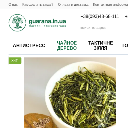
Перейти к основному контенту
О нас
Как сделать заказ?
Оплата и доставка
Контактная информ
+38(093)48-68-111
+
ЧАЙНОЕ
ТАКТИЧНЕ
АНТИСТРЕСС
Т
ДЕРЕВО
ЗІЛЛЯ
ХИТ