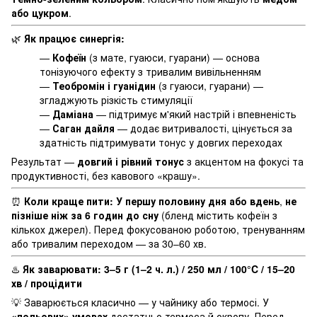
або цукром
.
🌿
Як працює синергія:
—
Кофеїн
(з мате, гуаюси, гуарани) — основа
тонізуючого ефекту з тривалим вивільненням
—
Теобромін і гуанідин
(з гуаюси, гуарани) —
згладжують різкість стимуляції
—
Даміана
— підтримує м'який настрій і впевненість
—
Саган дайля
— додає витривалості, цінується за
здатність підтримувати тонус у довгих переходах
Результат —
довгий і рівний тонус
з акцентом на фокусі та
продуктивності, без кавового «крашу».
⏰
Коли краще пити:
У першу половину дня або вдень
,
не
пізніше ніж за 6 годин до сну
(бленд містить кофеїн з
кількох джерел). Перед фокусованою роботою, тренуванням
або тривалим переходом — за 30–60 хв.
♨️
Як заварювати:
3–5 г (1–2 ч. л.) / 250 мл / 100°C / 15–20
хв / процідити
💡 Заварюється класично — у чайнику або термосі. У
«польових» умовах
достатньо термоса й окропу. Перед