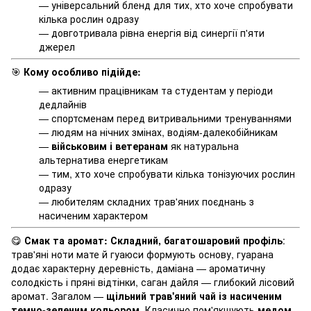
— універсальний бленд для тих, хто хоче спробувати
кілька рослин одразу
— довготривала рівна енергія від синергії п'яти
джерел
🎯
Кому особливо підійде:
— активним працівникам та студентам у періоди
дедлайнів
— спортсменам перед витривальними тренуваннями
— людям на нічних змінах, водіям-далекобійникам
—
військовим і ветеранам
як натуральна
альтернатива енергетикам
— тим, хто хоче спробувати кілька тонізуючих рослин
одразу
— любителям складних трав'яних поєднань з
насиченим характером
😋
Смак та аромат:
Складний, багатошаровий профіль
:
трав'яні ноти мате й гуаюси формують основу, гуарана
додає характерну деревність, даміана — ароматичну
солодкість і пряні відтінки, саган дайля — глибокий лісовий
аромат. Загалом —
щільний трав'яний чай із насиченим
темно-зеленим кольором
. Класично пом'якшують
медом