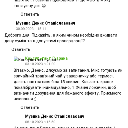
тонізуючу дію 😊
Ответить
Музика Денис Станіславович
30.09.2023 в 15:11
Доброго дня! Підкажіть, а яким чином необхідно вживати
дану суміш та її допустимі пропорцорції?
Ответить
Консультант Гуарана
03.10.2023 в 21:20
Вітаємо, Денис, дякуємо за запитання. Мікс готують як
звичайний трав'яний чай у заварничку або термосі,
дають настоятися біля 15 хвилин. Кількість краще
покалібрувати індивідуально, 1-2чайні ложечки, щоб
визначити дозування для бажаного ефекту. Приємного
чаювання ;)
Ответить
Музика Денис Станіславович
08.10.2023 в 15:50
Консультант Гуарана, дякую за детальну відповідь!