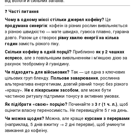
від вологи й сильних запахів.
❓
Часті питання
Чому в одному міксі стільки джерел кофеїну?
Це
продумана синергія
: кофеїн із різних рослин вивільняється
з різною швидкістю — мате швидко, гуаюса плавно, гуарана
довго. Разом це створює
рівну хвилю енергії на кілька
годин
замість різкого піку.
Скільки кофеїну в одній порції?
Приблизно
як у 2 чашках
еспресо
, але з повільнішим вивільненням і м'якшою дією за
рахунок теоброміну й гуанідину.
Чи підходить для військових?
Так — це одна з ключових
цільових груп бленду.
Польове заварювання
, рослинна
альтернатива енергетикам, довгий рівний тонус без різкого
«крашу».
Не є лікарським засобом
, але може бути
частиною ритуалу підтримки тонусу в активних умовах.
Як підібрати «свою» порцію?
Починайте з
3 г (1 ч. л.)
, щоб
оцінити власну переносимість. Не перевищуйте 5 г на день.
Чи можна щодня?
Можна, але краще
курсами з перервами
(наприклад, 5 днів вжитку → 2 дні перерви), щоб уникнути
звикання до кофеїну.