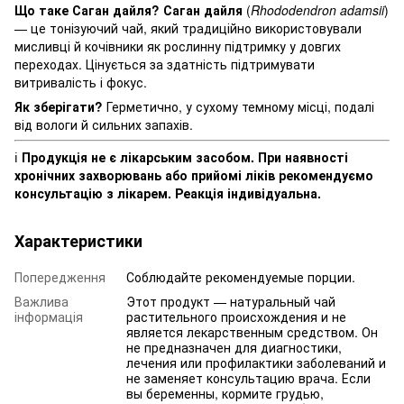
Що таке Саган дайля?
Саган дайля
(
Rhododendron adamsii
)
— це тонізуючий чай, який традиційно використовували
мисливці й кочівники як рослинну підтримку у довгих
переходах. Цінується за здатність підтримувати
витривалість і фокус.
Як зберігати?
Герметично, у сухому темному місці, подалі
від вологи й сильних запахів.
ℹ️
Продукція не є лікарським засобом. При наявності
хронічних захворювань або прийомі ліків рекомендуємо
консультацію з лікарем. Реакція індивідуальна.
Характеристики
Попередження
Соблюдайте рекомендуемые порции.
Важлива
Этот продукт — натуральный чай
інформація
растительного происхождения и не
является лекарственным средством. Он
не предназначен для диагностики,
лечения или профилактики заболеваний и
не заменяет консультацию врача. Если
вы беременны, кормите грудью,