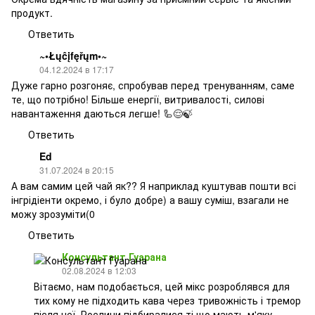
продукт.
Ответить
~•Łųĉįfęřųm•~
04.12.2024 в 17:17
Дуже гарно розгоняє, спробував перед тренуванням, саме
те, що потрібно! Більше енергії, витривалості, силові
навантаження даються легше! 🦾😌🍃
Ответить
Ed
31.07.2024 в 20:15
А вам самим цей чай як?? Я наприклад куштував пошти всі
інгрідіенти окремо, і було добре) а вашу суміш, взагали не
можу зрозуміти(0
Ответить
Консультант Гуарана
02.08.2024 в 12:03
Вітаємо, нам подобається, цей мікс розроблявся для
тих кому не підходить кава через тривожність і тремор
після неї. Рослини підбиралися ті що мають м'яку