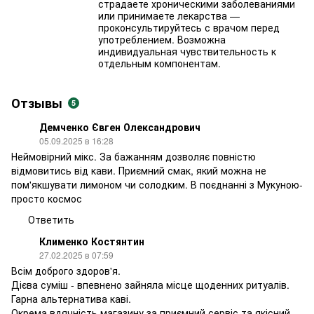
страдаете хроническими заболеваниями
или принимаете лекарства —
проконсультируйтесь с врачом перед
употреблением. Возможна
индивидуальная чувствительность к
отдельным компонентам.
Отзывы
5
Демченко Євген Олександрович
05.09.2025 в 16:28
Неймовірний мікс. За бажанням дозволяє повністю
відмовитись від кави. Приємний смак, який можна не
пом'якшувати лимоном чи солодким. В поєднанні з Мукуною-
просто космос
Ответить
Клименко Костянтин
27.02.2025 в 07:59
Всім доброго здоров'я.
Дієва суміш - впевнено зайняла місце щоденних ритуалів.
Гарна альтернатива каві.
Окрема вдячність магазину за приємний сервіс та якісний