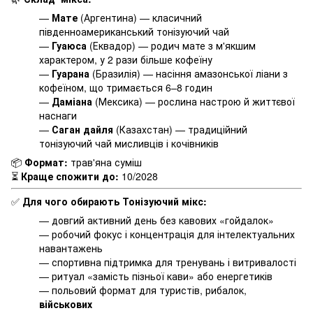
—
Мате
(Аргентина) — класичний
південноамериканський тонізуючий чай
—
Гуаюса
(Еквадор) — родич мате з м'якшим
характером, у 2 рази більше кофеїну
—
Гуарана
(Бразилія) — насіння амазонської ліани з
кофеїном, що тримається 6–8 годин
—
Даміана
(Мексика) — рослина настрою й життєвої
наснаги
—
Саган дайля
(Казахстан) — традиційний
тонізуючий чай мисливців і кочівників
📦
Формат:
трав'яна суміш
⏳
Краще спожити до:
10/2028
✅
Для чого обирають Тонізуючий мікс:
— довгий активний день без кавових «гойдалок»
— робочий фокус і концентрація для інтелектуальних
навантажень
— спортивна підтримка для тренувань і витривалості
— ритуал «замість пізньої кави» або енергетиків
— польовий формат для туристів, рибалок,
військових