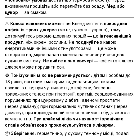
вживанням процідіть або перелийте без осаду.
Мед або
цукор
— за смаком.
⚠️
Кілька важливих моментів:
Бленд містить
природний
кофеїн із трьох джерел
(мате, гуаюса, гуарана), тому
дотримуйтесь рекомендованих порцій — це
інтенсивніший
продукт
, ніж окремі рослини.
Не поєднуйте
з кавою,
енергетиками чи іншими стимуляторами — це може
створити надмірне навантаження на нервову й серцево-
судинну систему.
Не пийте пізно ввечері
— кофеїн з кількох
джерел може порушити сон.
🚫
Тонізуючий мікс не рекомендується:
дітям і особам до
18 років; вагітним і матерям-годувальницям; людям
похилого віку; при чутливості до кофеїну, безсонні,
тривожних станах; при гіпертонії, аритмії, серцево-судинних
порушеннях; при цукровому діабеті, аденомі простати
(через даміану); при гормонально-чутливих станах (через
даміану); при індивідуальній непереносимості будь-якого з
компонентів.
При прийомі ліків чи наявності хронічних
станів обов'язково проконсультуйтеся з лікарем.
📦
Зберігання:
герметично, у сухому темному місці, подалі