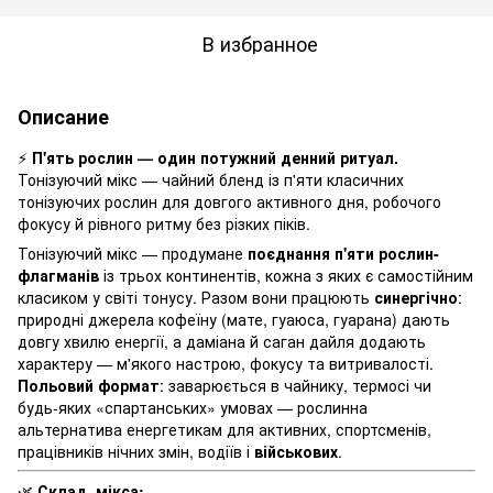
В избранное
Описание
⚡️
П'ять рослин — один потужний денний ритуал.
Тонізуючий мікс — чайний бленд із п'яти класичних
тонізуючих рослин для довгого активного дня, робочого
фокусу й рівного ритму без різких піків.
Тонізуючий мікс — продумане
поєднання п'яти рослин-
флагманів
із трьох континентів, кожна з яких є самостійним
класиком у світі тонусу. Разом вони працюють
синергічно
:
природні джерела кофеїну (мате, гуаюса, гуарана) дають
довгу хвилю енергії, а даміана й саган дайля додають
характеру — м'якого настрою, фокусу та витривалості.
Польовий формат
: заварюється в чайнику, термосі чи
будь-яких «спартанських» умовах — рослинна
альтернатива енергетикам для активних, спортсменів,
працівників нічних змін, водіїв і
військових
.
🌿
Склад мікса: