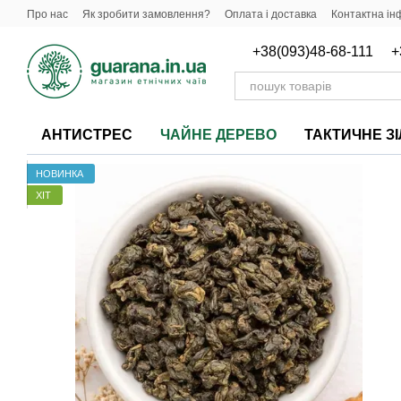
Перейти до основного контенту
Про нас
Як зробити замовлення?
Оплата і доставка
Контактна ін
Важлива інформація про продукцію
+38(093)48-68-111
+
АНТИСТРЕС
ЧАЙНЕ ДЕРЕВО
ТАКТИЧНЕ З
НОВИНКА
ХІТ