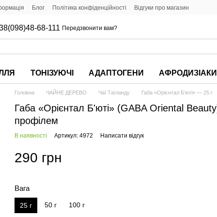
формація
Блог
Політика конфіденційності
Відгуки про магазин
38(098)48-68-111
Передзвонити вам?
ІЛЛЯ
ТОНІЗУЮЧІ
АДАПТОГЕНИ
АФРОДИЗІАК
Головна
ЧАЙНЕ ДЕРЕВО
Чаї Таїланду
Габа «Орієнтал Б’юті» — 25 г
Габа «Орієнтал Б'юті» (GABA Oriental Beaut
профілем
В наявності
Артикул: 4972
Написати відгук
290 грн
Вага
50 г
100 г
25 г