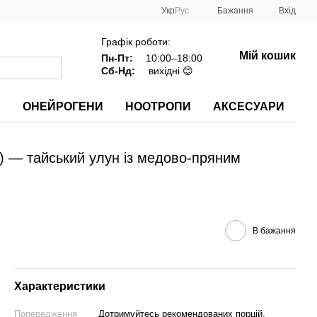
Укр
Рус
Бажання
Вхід
Графік роботи:
Мій кошик
Пн-Пт:
10:00–18:00
Сб-Нд:
вихідні 😊
И
ОНЕЙРОГЕНИ
НООТРОПИ
АКСЕСУАРИ
y) — тайський улун із медово-пряним
В бажання
Характеристики
Попередження
Дотримуйтесь рекомендованих порцій.