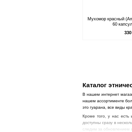
Мухомор красный (Am
60 капсул
330
Каталог этниче
В нашем интернет магази
нашем ассортименте боль
это гуарана, все виды кр
Кроме того, у нас есть 
доступны сразу в нескол
следим за обновлением а