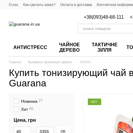
Перейти к основному контенту
О нас
Как сделать заказ?
Оплата и доставка
Контактная информ
+38(093)48-68-111
+
ЧАЙНОЕ
ТАКТИЧНЕ
АНТИСТРЕСС
Т
ДЕРЕВО
ЗІЛЛЯ
Главная
Выберите желаемый эффект
ТОНУС
Купить тонизирующий чай в
Guarana
27
Новинка
ХИТ
40
Хит
Цена, грн
От Цена, грн
До Цена, грн
OK