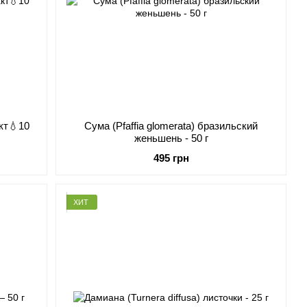
кт💧10
Сума (Pfaffia glomerata) бразильский
женьшень - 50 г
495 грн
ХИТ