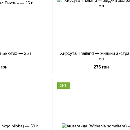
л Бьюти» — 25 г
Хирсута Thailand — жидкий экстра
мл
 грн
275 грн
ХИТ