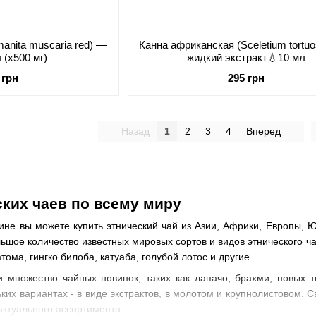
anita muscaria red) —
Канна африканская (Sceletium tort
 (х500 мг)
жидкий экстракт💧10 мл
 грн
295 грн
Назад
1
2
3
4
Вперед
ских чаев по всему миру
не вы можете купить этнический чай из Азии, Африки, Европы, Ю
шое количество известных мировых сортов и видов этнического ча
атома, гингко билоба, катуаба, голубой лотос и другие.
и множество чайных новинок, таких как лапачо, брахми, новых т
ьких вариантах - в виде экстрактов, в молотом и крупнолистовом.
ктуального ассортимента.