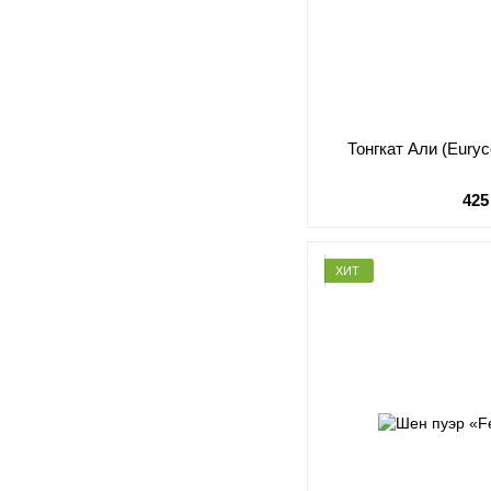
Тонгкат Али (Euryco
425
ХИТ