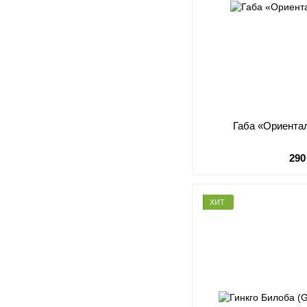
Габа «Ориента
290
ХИТ