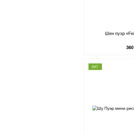
Шен пуэр «Fei
360
ХИТ